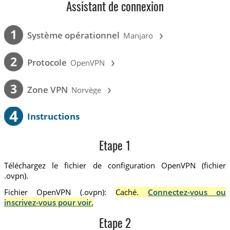
Assistant de connexion
›
1
Système opérationnel
Manjaro
›
2
Protocole
OpenVPN
›
3
Zone VPN
Norvège
4
Instructions
Etape 1
Téléchargez le fichier de configuration OpenVPN (fichier
.ovpn).
Fichier OpenVPN (.ovpn):
Caché.
Connectez-vous ou
inscrivez-vous pour voir.
Etape 2