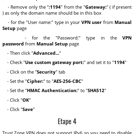
- Remove only the "
:1194
" from the "
Gateway:
" ( if present
) as only the domain name should be in this box
- for the "User name:" type in your
VPN user
from
Manual
Setup
page
- for the "Password:" type in the
VPN
password
from
Manual Setup
page
- Then click "
Advanced...
"
- Check "
Use custom gateway port:
" and set it to "
1194
"
- Click on the "
Security
" tab
- Set the "
Cipher:
" to "
AES-256-CBC
"
- Set the "
HMAC Authentication:
" to "
SHA512
"
- Click "
OK
"
- Click "
Save
"
Etape 4
Trust.Zone VPN does not support IPv6 so you need to disable