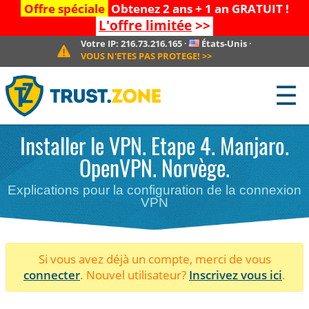
Offre spéciale
Obtenez 2 ans + 1 an GRATUIT !
L'offre limitée
>>
Votre IP:
216.73.216.165
·
États-Unis
·
VOUS N'ETES PAS PROTEGE!
>>
☰
Installer le VPN. Etape 4. Manjaro.
OpenVPN. Norvège.
Explications pour la configuration de la connexion
VPN
Si vous avez déjà un compte, merci de vous
connecter
. Nouvel utilisateur?
Inscrivez vous ici
.