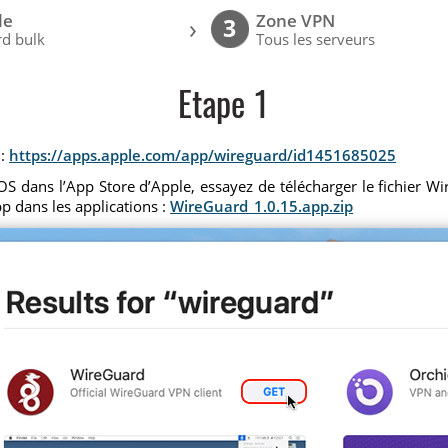
le
Zone VPN
›
3
d bulk
Tous les serveurs
Etape 1
 :
https://apps.apple.com/app/wireguard/id1451685025
 dans l’App Store d’Apple, essayez de télécharger le fichier Wire
p dans les applications :
WireGuard_1.0.15.app.zip