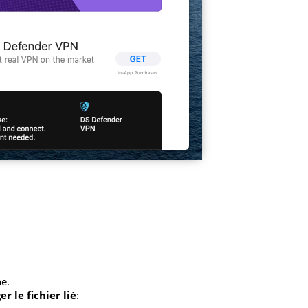
e.
r le fichier lié
: