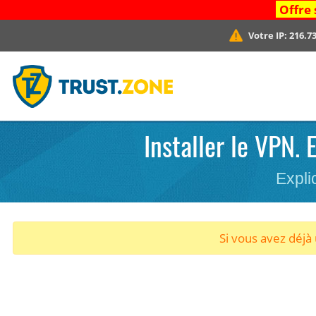
Offre 
Votre IP:
216.73
Installer le VPN.
Expli
Si vous avez déj