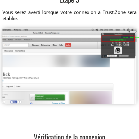
Etape 5
Vous serez averti lorsque votre connexion à Trust.Zone sera
établie.
Trust.Zone-Unite
Vérification de la connexion