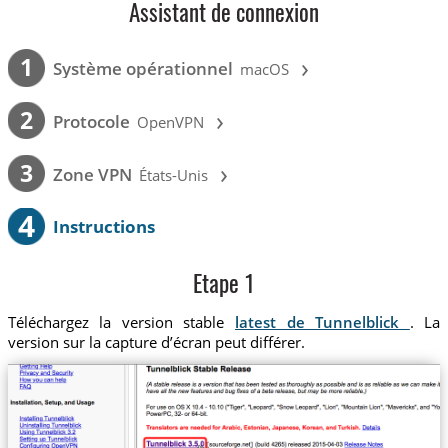
Assistant de connexion
›
1
Système opérationnel
macOS
›
2
Protocole
OpenVPN
›
3
Zone VPN
États-Unis
4
Instructions
Etape 1
Téléchargez la version stable
latest de Tunnelblick
. La
version sur la capture d’écran peut différer.