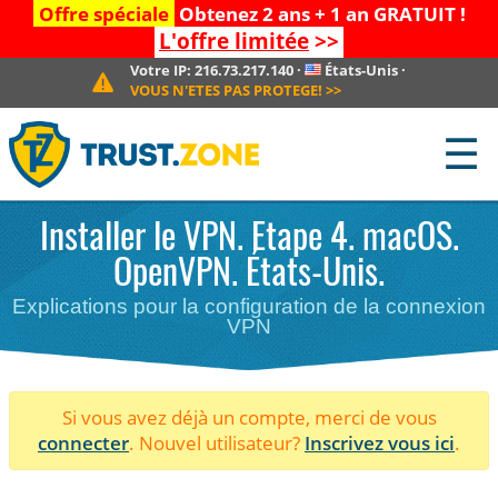
Offre spéciale
Obtenez 2 ans + 1 an GRATUIT !
L'offre limitée
>>
Votre IP:
216.73.217.140
·
États-Unis
·
VOUS N'ETES PAS PROTEGE!
>>
☰
Installer le VPN. Etape 4. macOS.
OpenVPN. États-Unis.
Explications pour la configuration de la connexion
VPN
Si vous avez déjà un compte, merci de vous
connecter
. Nouvel utilisateur?
Inscrivez vous ici
.