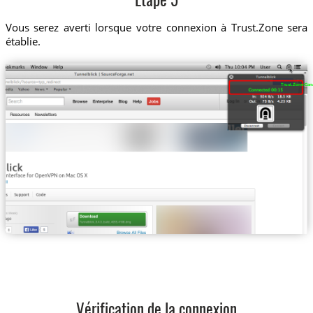
Etape 5
Vous serez averti lorsque votre connexion à Trust.Zone sera
établie.
Trust.Zone-Ca
Vérification de la connexion