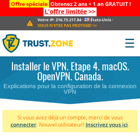
Offre spéciale
Obtenez 2 ans + 1 an GRATUIT !
L'offre limitée
>>
Votre IP:
216.73.217.84
·
États-Unis
·
VOUS N'ETES PAS PROTEGE!
>>
☰
Installer le VPN. Etape 4. macOS.
OpenVPN. Canada.
Explications pour la configuration de la connexion
VPN
Si vous avez déjà un compte, merci de vous
connecter
. Nouvel utilisateur?
Inscrivez vous ici
.