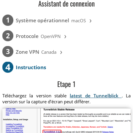
Assistant de connexion
›
1
Système opérationnel
macOS
›
2
Protocole
OpenVPN
›
3
Zone VPN
Canada
4
Instructions
Etape 1
Téléchargez la version stable
latest de Tunnelblick
. La
version sur la capture d’écran peut différer.