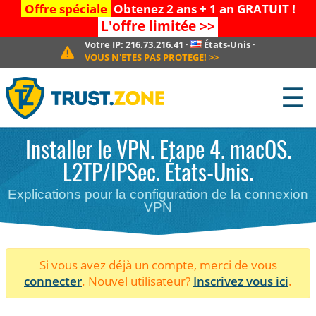
Offre spéciale
Obtenez 2 ans + 1 an GRATUIT !
L'offre limitée
>>
Votre IP:
216.73.216.41
·
États-Unis
·
VOUS N'ETES PAS PROTEGE!
>>
☰
Installer le VPN. Etape 4. macOS.
L2TP/IPSec. États-Unis.
Explications pour la configuration de la connexion
VPN
Si vous avez déjà un compte, merci de vous
connecter
. Nouvel utilisateur?
Inscrivez vous ici
.