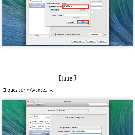
Trust....w-York
trustzone
Etape 7
Cliquez sur « Avancé... ».
us-ny.trust.zone
Trust....w-York