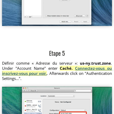
Etape 5
Définir comme « Adresse du serveur »:
us-ny.trust.zone
.
Under "Account Name" enter
Caché.
Connectez-vous ou
inscrivez-vous pour voir.
. Afterwards click on "Authentication
Settings…".
us-ny.trust.zone
Trust....w-York