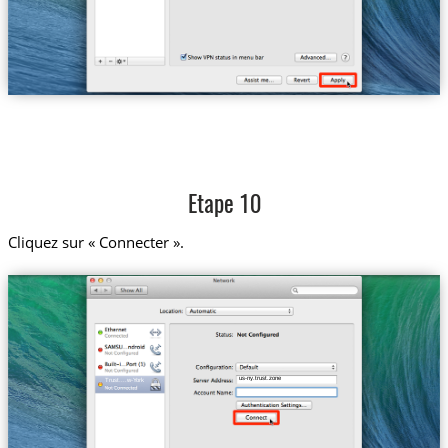
Etape 10
Cliquez sur « Connecter ».
us-ny.trust.zone
Trust....w-York