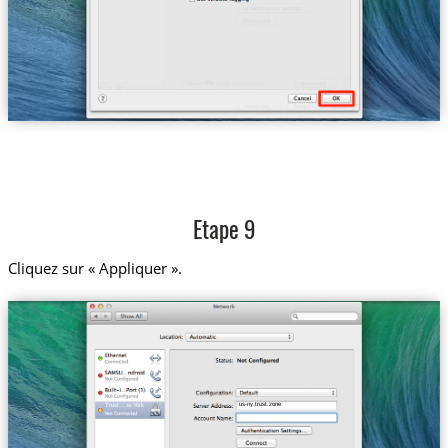
Etape 9
Cliquez sur « Appliquer ».
us-ny.trust.zone
Trust....w-York