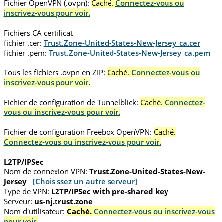
Fichier OpenVPN (.ovpn):
Caché.
Connectez-vous ou
inscrivez-vous pour voir.
Fichiers CA certificat
fichier .cer:
Trust.Zone-United-States-New-Jersey_ca.cer
fichier .pem:
Trust.Zone-United-States-New-Jersey_ca.pem
Tous les fichiers .ovpn en ZIP:
Caché.
Connectez-vous ou
inscrivez-vous pour voir.
Fichier de configuration de Tunnelblick:
Caché.
Connectez-
vous ou inscrivez-vous pour voir.
Fichier de configuration Freebox OpenVPN:
Caché.
Connectez-vous ou inscrivez-vous pour voir.
L2TP/IPSec
Nom de connexion VPN:
Trust.Zone-United-States-New-
Jersey
[Choisissez un autre serveur]
Type de VPN:
L2TP/IPSec with pre-shared key
Serveur:
us-nj.trust.zone
Nom d'utilisateur:
Caché.
Connectez-vous ou inscrivez-vous
pour voir.