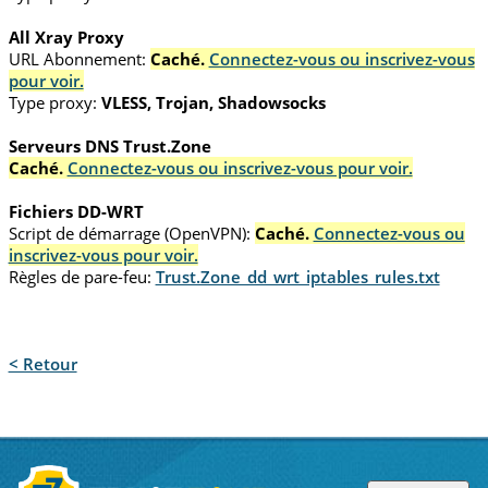
All Xray Proxy
URL Abonnement:
Caché.
Connectez-vous ou inscrivez-vous
pour voir.
Type proxy:
VLESS, Trojan, Shadowsocks
Serveurs DNS Trust.Zone
Caché.
Connectez-vous ou inscrivez-vous pour voir.
Fichiers DD-WRT
Script de démarrage (OpenVPN):
Caché.
Connectez-vous ou
inscrivez-vous pour voir.
Règles de pare-feu:
Trust.Zone_dd_wrt_iptables_rules.txt
< Retour