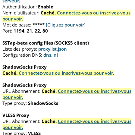
serveur]
Authentification:
Enable
Nom d'utilisateur:
Caché.
Connectez-vous ou inscrivez-vous
pour voir.
Mot de passe:
*****
[Cliquez pour voir]
Port:
1194, 21, 22, 80
SSTap-beta config files (SOCKS5 client)
Liste des proxys:
proxylist.json
Configuration DNS:
dns.ini
ShadowSocks Proxy
Caché.
Connectez-vous ou inscrivez-vous pour voir.
ShadowSocks Proxy
URL Abonnement:
Caché.
Connectez-vous ou inscrivez-vous
pour voir.
Type proxy:
ShadowSocks
VLESS Proxy
URL Abonnement:
Caché.
Connectez-vous ou inscrivez-vous
pour voir.
Type proxy:
VLESS