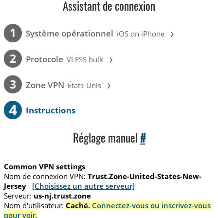
Assistant de connexion
›
1
Système opérationnel
iOS on iPhone
›
2
Protocole
VLESS bulk
›
3
Zone VPN
États-Unis
4
Instructions
Réglage manuel
#
Common VPN settings
Nom de connexion VPN:
Trust.Zone-United-States-New-
Jersey
[Choisissez un autre serveur]
Serveur:
us-nj.trust.zone
Nom d'utilisateur:
Caché.
Connectez-vous ou inscrivez-vous
pour voir.