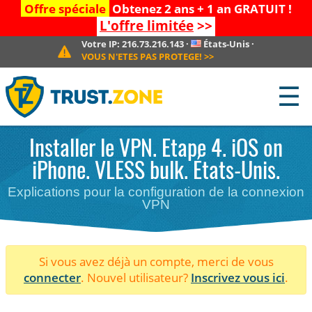
Offre spéciale
Obtenez 2 ans + 1 an GRATUIT !
L'offre limitée
>>
Votre IP:
216.73.216.143
·
États-Unis
·
VOUS N'ETES PAS PROTEGE!
>>
☰
Installer le VPN. Etape 4. iOS on
iPhone. VLESS bulk. États-Unis.
Explications pour la configuration de la connexion
VPN
Si vous avez déjà un compte, merci de vous
connecter
. Nouvel utilisateur?
Inscrivez vous ici
.