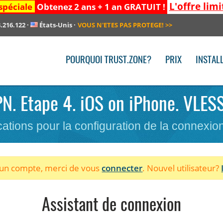
L'offre limi
spéciale
Obtenez 2 ans + 1 an GRATUIT !
.216.122
·
États-Unis
·
VOUS N'ETES PAS PROTEGE!
>>
POURQUOI TRUST.ZONE?
PRIX
INSTAL
VPN. Etape 4. iOS on iPhone. VLESS
cations pour la configuration de la connexi
à un compte, merci de vous
connecter
. Nouvel utilisateur?
Assistant de connexion