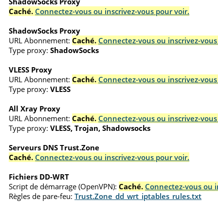
ShadowSocks Proxy
Caché.
Connectez-vous ou inscrivez-vous pour voir.
ShadowSocks Proxy
URL Abonnement:
Caché.
Connectez-vous ou inscrivez-vous 
Type proxy:
ShadowSocks
VLESS Proxy
URL Abonnement:
Caché.
Connectez-vous ou inscrivez-vous 
Type proxy:
VLESS
All Xray Proxy
URL Abonnement:
Caché.
Connectez-vous ou inscrivez-vous 
Type proxy:
VLESS, Trojan, Shadowsocks
Serveurs DNS Trust.Zone
Caché.
Connectez-vous ou inscrivez-vous pour voir.
Fichiers DD-WRT
Script de démarrage (OpenVPN):
Caché.
Connectez-vous ou in
Règles de pare-feu:
Trust.Zone_dd_wrt_iptables_rules.txt