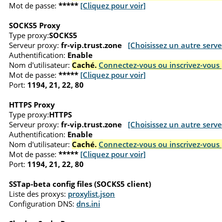
Mot de passe:
*****
[Cliquez pour voir]
SOCKS5 Proxy
Type proxy:
SOCKS5
Serveur proxy:
fr-vip.trust.zone
[Choisissez un autre serve
Authentification:
Enable
Nom d'utilisateur:
Caché.
Connectez-vous ou inscrivez-vous 
Mot de passe:
*****
[Cliquez pour voir]
Port:
1194, 21, 22, 80
HTTPS Proxy
Type proxy:
HTTPS
Serveur proxy:
fr-vip.trust.zone
[Choisissez un autre serve
Authentification:
Enable
Nom d'utilisateur:
Caché.
Connectez-vous ou inscrivez-vous 
Mot de passe:
*****
[Cliquez pour voir]
Port:
1194, 21, 22, 80
SSTap-beta config files (SOCKS5 client)
Liste des proxys:
proxylist.json
Configuration DNS:
dns.ini