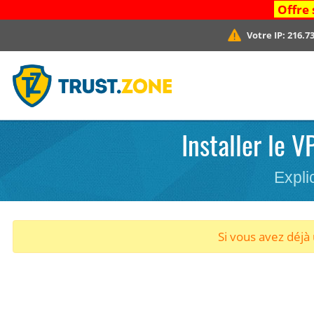
Offre 
Votre IP:
216.73
Installer le 
Expli
Si vous avez déj