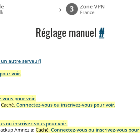
le
Zone VPN
›
3
lk
France
Réglage manuel
#
z un autre serveur]
pour voir.
-vous pour voir.
Caché.
Connectez-vous ou inscrivez-vous pour voir.
s ou inscrivez-vous pour voir.
.backup Amnezia:
Caché.
Connectez-vous ou inscrivez-vous pour 