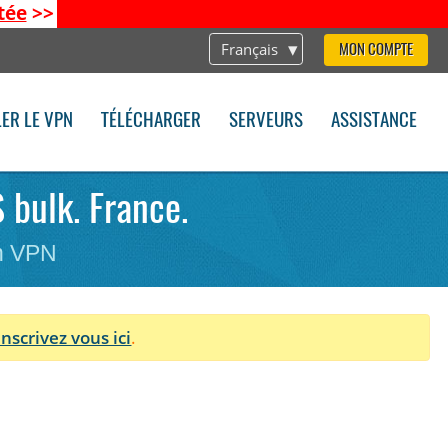
tée
>>
Français
MON COMPTE
LER LE VPN
TÉLÉCHARGER
SERVEURS
ASSISTANCE
 bulk. France.
on VPN
Inscrivez vous ici
.