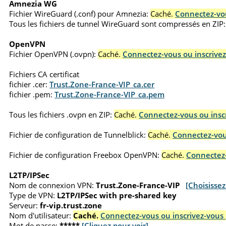
Amnezia WG
Fichier WireGuard (.conf) pour Amnezia:
Caché.
Connectez-vou
Tous les fichiers de tunnel WireGuard sont compressés en ZIP:
OpenVPN
Fichier OpenVPN (.ovpn):
Caché.
Connectez-vous ou inscrivez
Fichiers CA certificat
fichier .cer:
Trust.Zone-France-VIP_ca.cer
fichier .pem:
Trust.Zone-France-VIP_ca.pem
Tous les fichiers .ovpn en ZIP:
Caché.
Connectez-vous ou inscr
Fichier de configuration de Tunnelblick:
Caché.
Connectez-vous
Fichier de configuration Freebox OpenVPN:
Caché.
Connectez-
L2TP/IPSec
Nom de connexion VPN:
Trust.Zone-France-VIP
[Choisisse
Type de VPN:
L2TP/IPSec with pre-shared key
Serveur:
fr-vip.trust.zone
Nom d'utilisateur:
Caché.
Connectez-vous ou inscrivez-vous 
Mot de passe:
*****
[Cliquez pour voir]