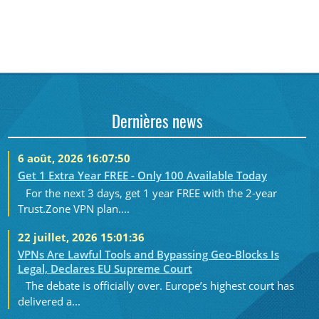
Dernières news
6 août, 2026 16:07:50
Get 1 Extra Year FREE - Only 100 Available Today
For the next 3 days, get 1 year FREE with the 2-year
Trust.Zone VPN plan....
22 juillet, 2026 15:01:36
VPNs Are Lawful Tools and Bypassing Geo-Blocks Is
Legal, Declares EU Supreme Court
The debate is officially over. Europe’s highest court has
delivered a...