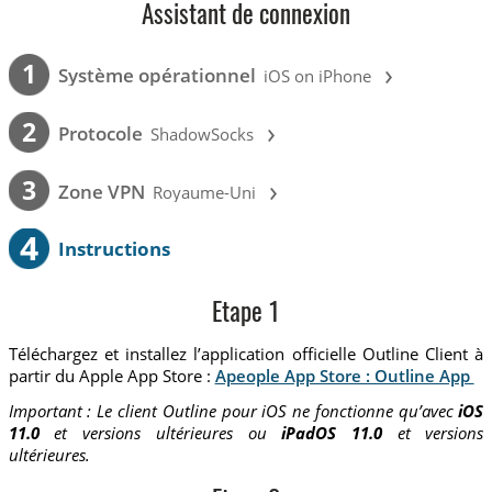
Assistant de connexion
›
1
Système opérationnel
iOS on iPhone
›
2
Protocole
ShadowSocks
›
3
Zone VPN
Royaume-Uni
4
Instructions
Etape 1
Téléchargez et installez l’application officielle Outline Client à
partir du Apple App Store :
Apeople App Store : Outline App
Important : Le client Outline pour iOS ne fonctionne qu’avec
iOS
11.0
et versions ultérieures ou
iPadOS 11.0
et versions
ultérieures.