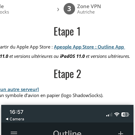
le
Zone VPN
›
3
ocks
Autriche
Etape 1
 partir du Apple App Store :
Apeople App Store : Outline App
11.0
et versions ultérieures ou
iPadOS 11.0
et versions ultérieures.
Etape 2
 un autre serveur]
un symbole d’avion en papier (logo ShadowSocks).