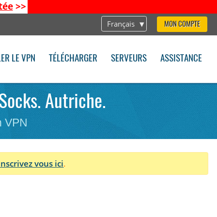
tée
>>
Français
MON COMPTE
LER LE VPN
TÉLÉCHARGER
SERVEURS
ASSISTANCE
Socks. Autriche.
on VPN
Inscrivez vous ici
.