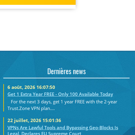
Dernières news
6 août, 2026 16:07:50
Get 1 Extra Year FREE - Only 100 Available Today
For the next 3 days, get 1 year FREE with the 2-year
Trust.Zone VPN plan....
22 juillet, 2026 15:01:36
VPNs Are Lawful Tools and Bypassing Geo-Blocks Is
Legal, Declares EU Supreme Court