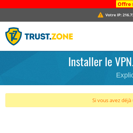
Offre 
Votre IP:
216.7
Installer le VP
Expli
Si vous avez déj