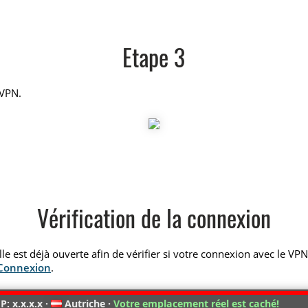
Etape 3
 VPN.
Vérification de la connexion
elle est déjà ouverte afin de vérifier si votre connexion avec le VP
 Connexion
.
P: x.x.x.x ·
Autriche ·
Votre emplacement réel est caché!