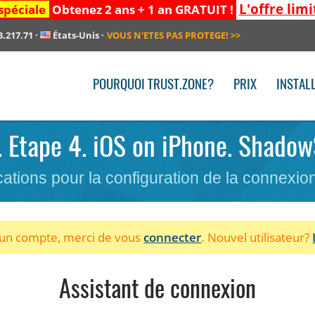
L'offre limi
spéciale
Obtenez 2 ans + 1 an GRATUIT !
3.217.71
·
États-Unis
·
VOUS N'ETES PAS PROTEGE!
>>
POURQUOI TRUST.ZONE?
PRIX
INSTAL
N. Etape 4. iOS on iPhone. Shadow
cations pour la configuration de la connexi
à un compte, merci de vous
connecter
. Nouvel utilisateur?
Assistant de connexion