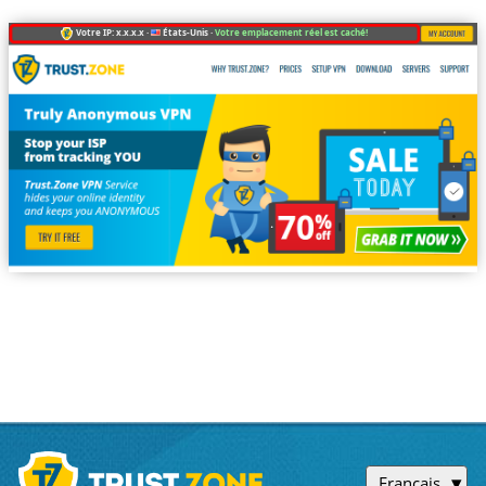
Votre IP: x.x.x.x ·
États-Unis ·
Votre emplacement réel est caché!
Français