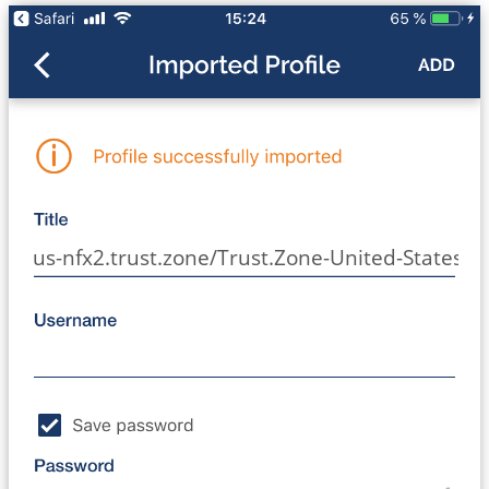
us-nfx2.trust.zone/Trust.Zone-United-States-N