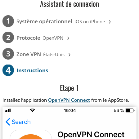
Assistant de connexion
›
1
Système opérationnel
iOS on iPhone
›
2
Protocole
OpenVPN
›
3
Zone VPN
États-Unis
4
Instructions
Etape 1
Installez l’application
OpenVPN Connect
from le AppStore.