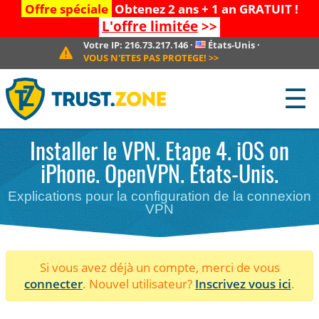
Offre spéciale
Obtenez 2 ans + 1 an GRATUIT !
L'offre limitée
>>
Votre IP:
216.73.217.146
·
États-Unis
·
VOUS N'ETES PAS PROTEGE!
>>
☰
Installer le VPN. Etape 4. iOS on
iPhone. OpenVPN. États-Unis.
Explications pour la configuration de la connexion
VPN
Si vous avez déjà un compte, merci de vous
connecter
. Nouvel utilisateur?
Inscrivez vous ici
.