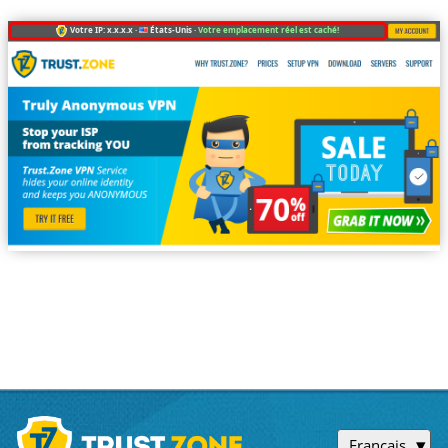
Votre IP: x.x.x.x ·
États-Unis ·
Votre emplacement réel est caché!
Français