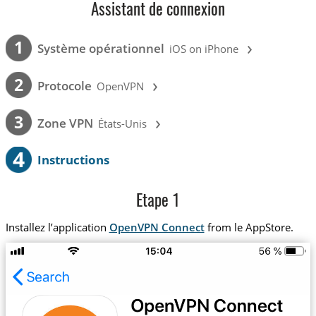
Assistant de connexion
›
1
Système opérationnel
iOS on iPhone
›
2
Protocole
OpenVPN
›
3
Zone VPN
États-Unis
4
Instructions
Etape 1
Installez l’application
OpenVPN Connect
from le AppStore.