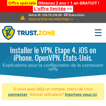
Offre spéciale
Obtenez 2 ans + 1 an GRATUIT !
L'offre limitée
>>
Votre IP:
216.73.216.59
·
États-Unis
·
VOUS N'ETES PAS PROTEGE!
>>
☰
Installer le VPN. Etape 4. iOS on
iPhone. OpenVPN. États-Unis.
Explications pour la configuration de la connexion
VPN
Si vous avez déjà un compte, merci de vous
connecter
. Nouvel utilisateur?
Inscrivez vous ici
.