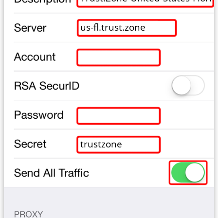
us-fl.trust.zone
trustzone