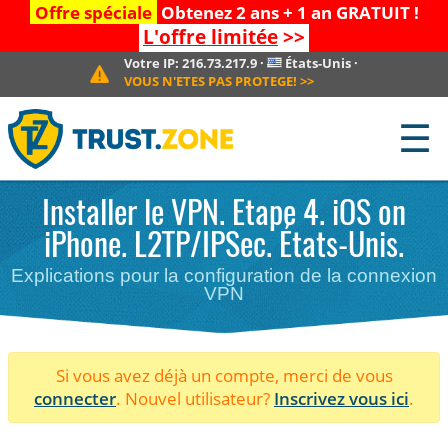
Offre spéciale
Obtenez 2 ans + 1 an GRATUIT !
L'offre limitée
>>
Votre IP:
216.73.217.9
·
États-Unis
·
VOUS N'ETES PAS PROTEGE!
>>
☰
Installer le VPN. Etape 4. iOS on
iPhone. L2TP/IPSec. États-Unis.
Explications pour la configuration de la connexion
VPN
Si vous avez déjà un compte, merci de vous
connecter
. Nouvel utilisateur?
Inscrivez vous ici
.