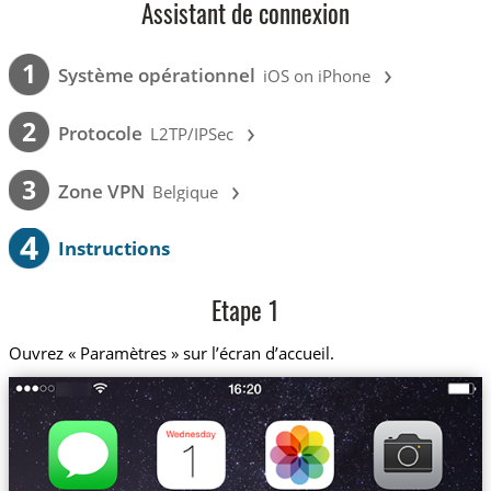
Assistant de connexion
›
1
Système opérationnel
iOS on iPhone
›
2
Protocole
L2TP/IPSec
›
3
Zone VPN
Belgique
4
Instructions
Etape 1
Ouvrez « Paramètres » sur l’écran d’accueil.