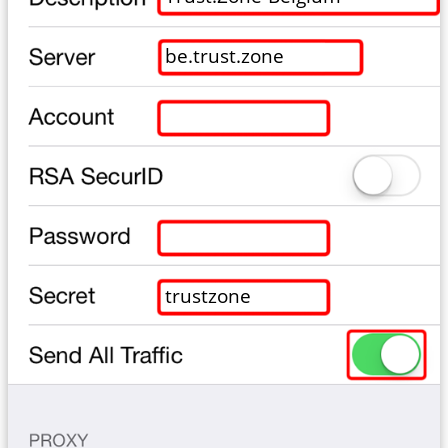
be.trust.zone
trustzone