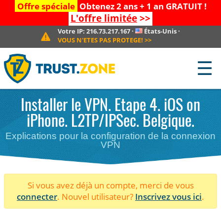
Offre spéciale
Obtenez 2 ans + 1 an GRATUIT !
L'offre limitée
>>
Votre IP:
216.73.217.167
·
États-Unis
·
VOUS N'ETES PAS PROTEGE!
>>
☰
Installer le VPN. Etape 4. iOS on
iPhone. L2TP/IPSec. Belgique.
Explications pour la configuration de la connexion
VPN
Si vous avez déjà un compte, merci de vous
connecter
. Nouvel utilisateur?
Inscrivez vous ici
.