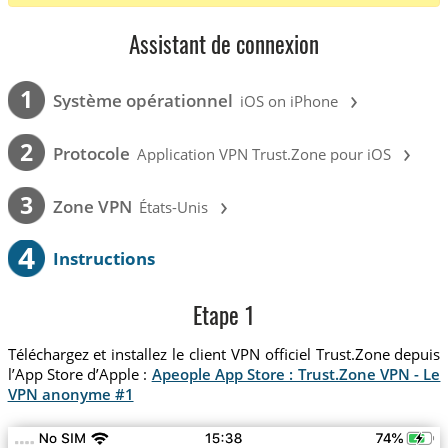
Assistant de connexion
›
1
Système opérationnel
iOS on iPhone
›
2
Protocole
Application VPN Trust.Zone pour iOS
›
3
Zone VPN
États-Unis
4
Instructions
Etape 1
Téléchargez et installez le client VPN officiel Trust.Zone depuis
l’App Store d’Apple :
Apeople App Store : Trust.Zone VPN - Le
VPN anonyme #1