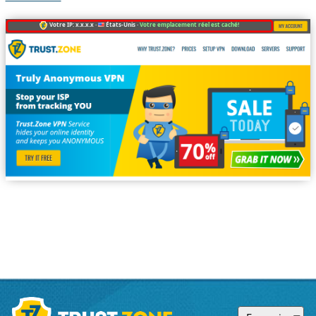
Votre IP: x.x.x.x ·
États-Unis ·
Votre emplacement réel est caché!