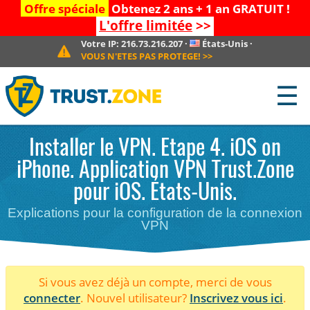
Offre spéciale
Obtenez 2 ans + 1 an GRATUIT !
L'offre limitée
>>
Votre IP:
216.73.216.207
·
États-Unis
·
VOUS N'ETES PAS PROTEGE!
>>
☰
Installer le VPN. Etape 4. iOS on
iPhone. Application VPN Trust.Zone
pour iOS. États-Unis.
Explications pour la configuration de la connexion
VPN
Si vous avez déjà un compte, merci de vous
connecter
. Nouvel utilisateur?
Inscrivez vous ici
.