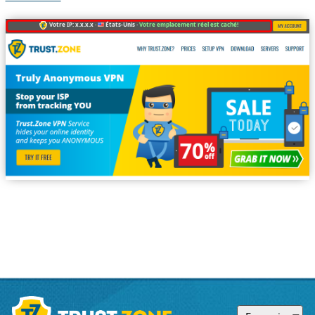
Votre IP: x.x.x.x ·
États-Unis ·
Votre emplacement réel est caché!