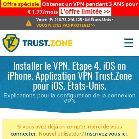
Offre spéciale
Obtenez un VPN pendant 3 ANS pour
L'offre limitée
>>
€ 1.77/mois
Votre IP:
216.73.216.125
·
États-Unis
·
VOUS N'ETES PAS PROTEGE!
>>
☰
Installer le VPN. Etape 4. iOS on
iPhone. Application VPN Trust.Zone
pour iOS. États-Unis.
Explications pour la configuration de la connexion
VPN
Si vous avez déjà un compte, merci de vous
connecter
. Nouvel utilisateur?
Inscrivez vous ici
.