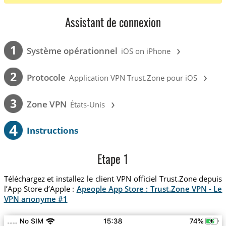
Assistant de connexion
›
1
Système opérationnel
iOS on iPhone
›
2
Protocole
Application VPN Trust.Zone pour iOS
›
3
Zone VPN
États-Unis
4
Instructions
Etape 1
Téléchargez et installez le client VPN officiel Trust.Zone depuis
l’App Store d’Apple :
Apeople App Store : Trust.Zone VPN - Le
VPN anonyme #1