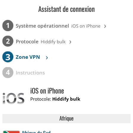
Assistant de connexion
›
1
Système opérationnel
iOS on iPhone
›
2
Protocole
Hiddify bulk
3
›
Zone VPN
4
Instructions
iOS on iPhone
Protocole:
Hiddify bulk
Afrique