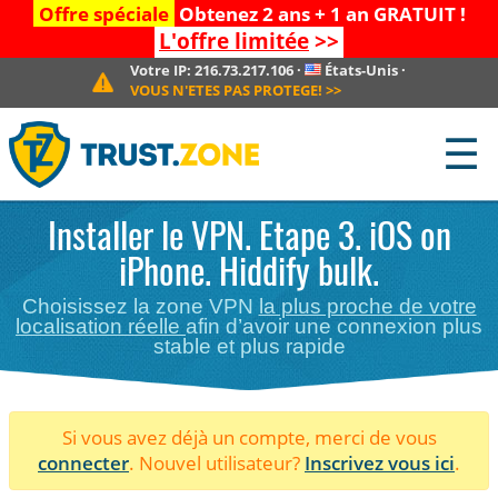
Offre spéciale
Obtenez 2 ans + 1 an GRATUIT !
L'offre limitée
>>
Votre IP:
216.73.217.106
·
États-Unis
·
VOUS N'ETES PAS PROTEGE!
>>
☰
Installer le VPN. Etape 3. iOS on
iPhone. Hiddify bulk.
Choisissez la zone VPN
la plus proche de votre
localisation réelle
afin d’avoir une connexion plus
stable et plus rapide
Si vous avez déjà un compte, merci de vous
connecter
. Nouvel utilisateur?
Inscrivez vous ici
.