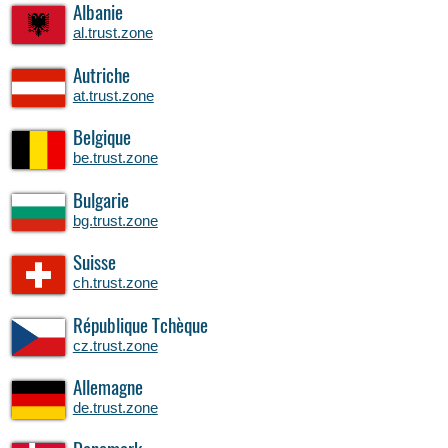
Albanie
al.trust.zone
Autriche
at.trust.zone
Belgique
be.trust.zone
Bulgarie
bg.trust.zone
Suisse
ch.trust.zone
République Tchèque
cz.trust.zone
Allemagne
de.trust.zone