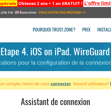
L'offre limi
spéciale
Obtenez 2 ans + 1 an GRATUIT !
.216.114
·
États-Unis
·
VOUS N'ETES PAS PROTEGE!
>>
POURQUOI TRUST.ZONE?
PRIX
INSTAL
. Etape 4. iOS on iPad. WireGuard 
cations pour la configuration de la connexi
à un compte, merci de vous
connecter
. Nouvel utilisateur?
Assistant de connexion