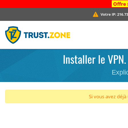
Offre 
Votre IP:
216.73
Installer le VPN
Expli
Si vous avez déj