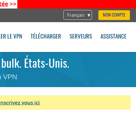
tée
>>
Français
MON COMPTE
LER LE VPN
TÉLÉCHARGER
SERVEURS
ASSISTANCE
bulk. États-Unis.
on VPN
Inscrivez vous ici
.