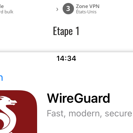
le
Zone VPN
›
3
d bulk
États-Unis
Etape 1