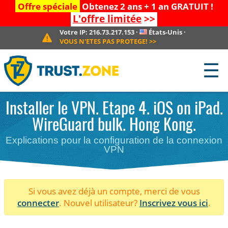
Offre spéciale
Obtenez 2 ans + 1 an GRATUIT !
L'offre limitée
>>
Votre IP:
216.73.217.153
·
États-Unis
·
VOUS N'ETES PAS PROTEGE!
>>
☰
Installer le VPN. Etape 4. iOS on iPad.
WireGuard bulk. Hong Kong.
Explications pour la configuration de la connexion
VPN
Si vous avez déjà un compte, merci de vous
connecter
. Nouvel utilisateur?
Inscrivez vous ici
.