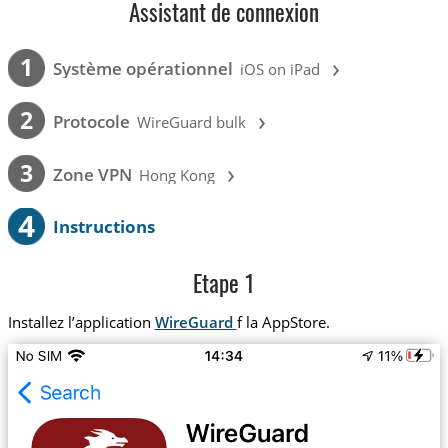
Assistant de connexion
›
1
Système opérationnel
iOS on iPad
›
2
Protocole
WireGuard bulk
›
3
Zone VPN
Hong Kong
4
Instructions
Etape 1
Installez l’application
WireGuard
f la AppStore.