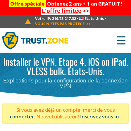
Offre spéciale
Obtenez 2 ans + 1 an GRATUIT !
L'offre limitée
>>
Votre IP:
216.73.217.32
·
États-Unis
·
VOUS N'ETES PAS PROTEGE!
>>
☰
Installer le VPN. Etape 4. iOS on iPad.
VLESS bulk. États-Unis.
Explications pour la configuration de la connexion
VPN
Si vous avez déjà un compte, merci de vous
connecter
. Nouvel utilisateur?
Inscrivez vous ici
.