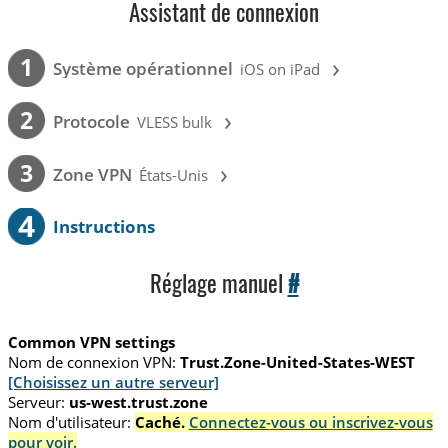
Assistant de connexion
›
1
Système opérationnel
iOS on iPad
›
2
Protocole
VLESS bulk
›
3
Zone VPN
États-Unis
4
Instructions
Réglage manuel
#
Common VPN settings
Nom de connexion VPN:
Trust.Zone-United-States-WEST
[Choisissez un autre serveur]
Serveur:
us-west.trust.zone
Nom d'utilisateur:
Caché.
Connectez-vous ou inscrivez-vous
pour voir.