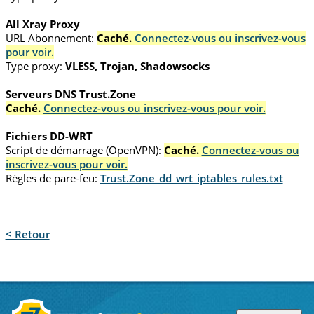
All Xray Proxy
URL Abonnement:
Caché.
Connectez-vous ou inscrivez-vous
pour voir.
Type proxy:
VLESS, Trojan, Shadowsocks
Serveurs DNS Trust.Zone
Caché.
Connectez-vous ou inscrivez-vous pour voir.
Fichiers DD-WRT
Script de démarrage (OpenVPN):
Caché.
Connectez-vous ou
inscrivez-vous pour voir.
Règles de pare-feu:
Trust.Zone_dd_wrt_iptables_rules.txt
< Retour