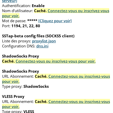
serveur]
Authentification:
Enable
Nom d'utilisateur:
Caché.
Connectez-vous ou inscrivez-vous
pour voir.
Mot de passe:
*****
[Cliquez pour voir]
Port:
1194, 21, 22, 80
SSTap-beta config files (SOCKS5 client)
Liste des proxys:
proxylist.json
Configuration DNS:
dns.ini
ShadowSocks Proxy
Caché.
Connectez-vous ou inscrivez-vous pour voir.
ShadowSocks Proxy
URL Abonnement:
Caché.
Connectez-vous ou inscrivez-vous
pour voir.
Type proxy:
ShadowSocks
VLESS Proxy
URL Abonnement:
Caché.
Connectez-vous ou inscrivez-vous
pour voir.
Type proxy:
VLESS