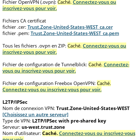
Fichier OpenVPN (.ovpn):
Caché.
Connectez-vous ou
inscrivez-vous pour voir.
Fichiers CA certificat
fichier .cer:
Trust.Zone-United-States-WEST_ca.cer
fichier .pem:
Trust.Zone-United-States-WEST_ca.pem
Tous les fichiers .ovpn en ZIP:
Caché.
Connectez-vous ou
inscrivez-vous pour voir.
Fichier de configuration de Tunnelblick:
Caché.
Connectez-
vous ou inscrivez-vous pour voir.
Fichier de configuration Freebox OpenVPN:
Caché.
Connectez-vous ou inscrivez-vous pour voir.
L2TP/IPSec
Nom de connexion VPN:
Trust.Zone-United-States-WEST
[Choisissez un autre serveur]
Type de VPN:
L2TP/IPSec with pre-shared key
Serveur:
us-west.trust.zone
Nom d'utilisateur:
Caché.
Connectez-vous ou inscrivez-vous
pour voir.