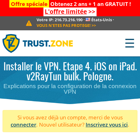
Offre spéciale
Obtenez 2 ans + 1 an GRATUIT !
L'offre limitée
>>
Votre IP:
216.73.216.190
·
États-Unis
·
VOUS N'ETES PAS PROTEGE!
>>
☰
Installer le VPN. Etape 4. iOS on iPad.
v2RayTun bulk. Pologne.
Explications pour la configuration de la connexion
VPN
Si vous avez déjà un compte, merci de vous
connecter
. Nouvel utilisateur?
Inscrivez vous ici
.