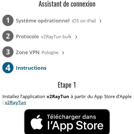
Assistant de connexion
›
1
Système opérationnel
iOS on iPad
›
2
Protocole
v2RayTun bulk
›
3
Zone VPN
Pologne
4
Instructions
Etape 1
Installez l’application
v2RayTun
à partir du App Store d’Apple
:
v2RayTun