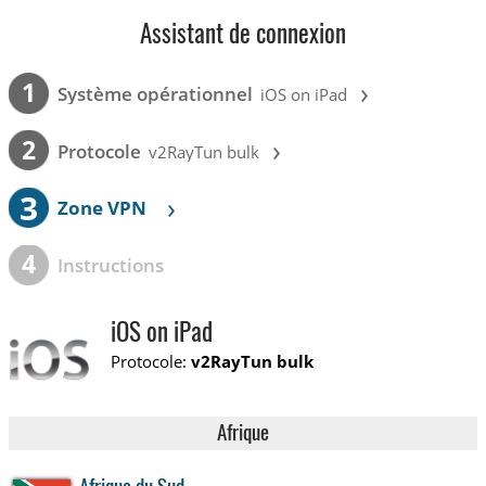
Assistant de connexion
›
1
Système opérationnel
iOS on iPad
›
2
Protocole
v2RayTun bulk
3
›
Zone VPN
4
Instructions
iOS on iPad
Protocole:
v2RayTun bulk
Afrique