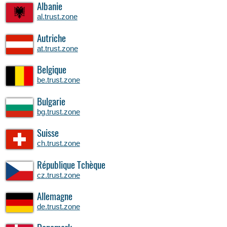
Albanie
al.trust.zone
Autriche
at.trust.zone
Belgique
be.trust.zone
Bulgarie
bg.trust.zone
Suisse
ch.trust.zone
République Tchèque
cz.trust.zone
Allemagne
de.trust.zone