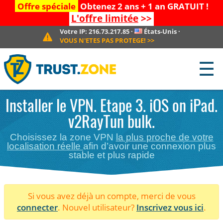
Offre spéciale
Obtenez 2 ans + 1 an GRATUIT !
L'offre limitée
>>
Votre IP:
216.73.217.85
·
États-Unis
·
VOUS N'ETES PAS PROTEGE!
>>
☰
Installer le VPN. Etape 3. iOS on iPad.
v2RayTun bulk.
Choisissez la zone VPN
la plus proche de votre
localisation réelle
afin d’avoir une connexion plus
stable et plus rapide
Si vous avez déjà un compte, merci de vous
connecter
. Nouvel utilisateur?
Inscrivez vous ici
.