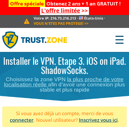
Offre spéciale
Obtenez 2 ans + 1 an GRATUIT !
L'offre limitée
>>
Votre IP:
216.73.216.213
·
États-Unis
·
VOUS N'ETES PAS PROTEGE!
>>
☰
Installer le VPN. Etape 3. iOS on iPad.
ShadowSocks.
Choisissez la zone VPN
la plus proche de votre
localisation réelle
afin d’avoir une connexion plus
stable et plus rapide
Si vous avez déjà un compte, merci de vous
connecter
. Nouvel utilisateur?
Inscrivez vous ici
.