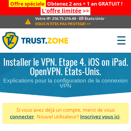
Offre spéciale
Obtenez 2 ans + 1 an GRATUIT !
L'offre limitée
>>
Votre IP:
216.73.216.69
·
États-Unis
·
VOUS N'ETES PAS PROTEGE!
>>
☰
Installer le VPN. Etape 4. iOS on iPad.
OpenVPN. États-Unis.
Explications pour la configuration de la connexion
VPN
Si vous avez déjà un compte, merci de vous
connecter
. Nouvel utilisateur?
Inscrivez vous ici
.