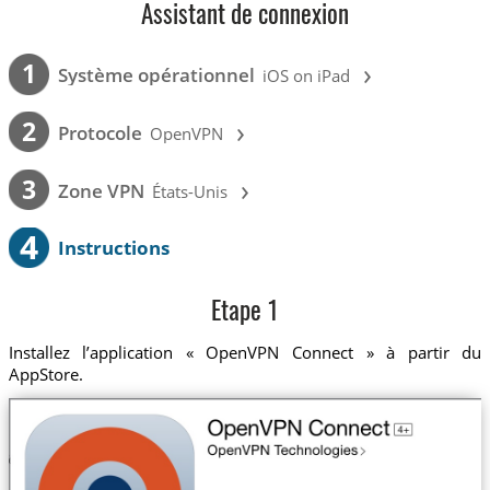
Assistant de connexion
›
1
Système opérationnel
iOS on iPad
›
2
Protocole
OpenVPN
›
3
Zone VPN
États-Unis
4
Instructions
Etape 1
Installez l’application « OpenVPN Connect » à partir du
AppStore.