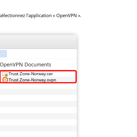
 sélectionnez l’application « OpenVPN ».
Trust.Zone-Norway.cer
Trust.Zone-Norway.ovpn