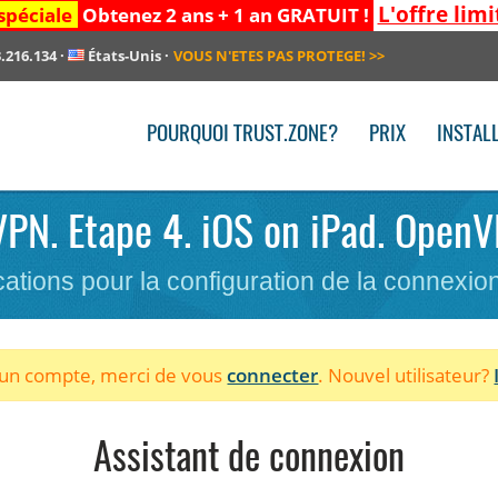
L'offre limi
spéciale
Obtenez 2 ans + 1 an GRATUIT !
.216.134
·
États-Unis
·
VOUS N'ETES PAS PROTEGE!
>>
POURQUOI TRUST.ZONE?
PRIX
INSTAL
 VPN. Etape 4. iOS on iPad. Open
cations pour la configuration de la connexi
à un compte, merci de vous
connecter
. Nouvel utilisateur?
Assistant de connexion