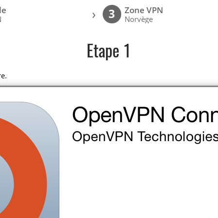
le
Zone VPN
›
3
N
Norvège
Etape 1
re.