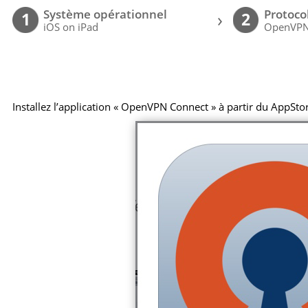
Système opérationnel
Protoco
›
1
2
iOS on iPad
OpenVP
Installez l’application « OpenVPN Connect » à partir du AppSto