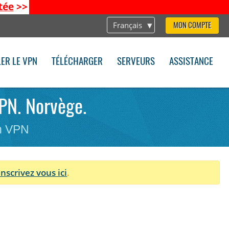
tée
>>
Français
MON COMPTE
LER LE VPN
TÉLÉCHARGER
SERVEURS
ASSISTANCE
VPN. Norvège.
on VPN
Inscrivez vous ici
.