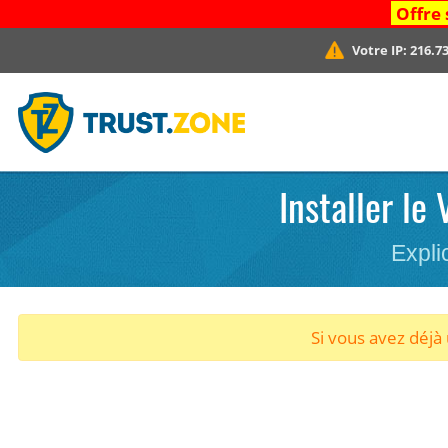
Offre 
Votre IP:
216.73
Installer le
Expli
Si vous avez déj