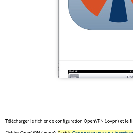
Télécharger le fichier de configuration OpenVPN (.ovpn) et le fich
Fichier OpenVPN (.ovpn):
Caché.
Connectez-vous ou inscrivez