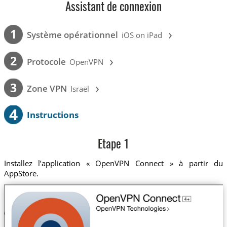
Assistant de connexion
›
1
Système opérationnel
iOS on iPad
›
2
Protocole
OpenVPN
›
3
Zone VPN
Israël
4
Instructions
Etape 1
Installez l’application « OpenVPN Connect » à partir du
AppStore.