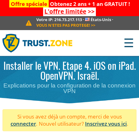
Offre spéciale
Obtenez 2 ans + 1 an GRATUIT !
L'offre limitée
>>
Votre IP:
216.73.217.113
·
États-Unis
·
VOUS N'ETES PAS PROTEGE!
>>
☰
Installer le VPN. Etape 4. iOS on iPad.
OpenVPN. Israël.
Explications pour la configuration de la connexion
VPN
Si vous avez déjà un compte, merci de vous
connecter
. Nouvel utilisateur?
Inscrivez vous ici
.