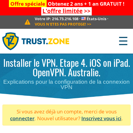
Offre spéciale
Obtenez 2 ans + 1 an GRATUIT !
L'offre limitée
>>
Votre IP:
216.73.216.108
·
États-Unis
·
VOUS N'ETES PAS PROTEGE!
>>
☰
Installer le VPN. Etape 4. iOS on iPad.
OpenVPN. Australie.
Explications pour la configuration de la connexion
VPN
Si vous avez déjà un compte, merci de vous
connecter
. Nouvel utilisateur?
Inscrivez vous ici
.