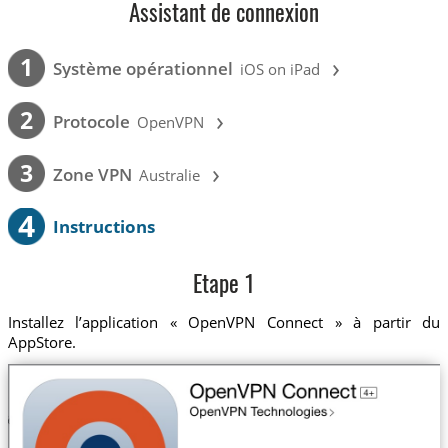
Assistant de connexion
›
1
Système opérationnel
iOS on iPad
›
2
Protocole
OpenVPN
›
3
Zone VPN
Australie
4
Instructions
Etape 1
Installez l’application « OpenVPN Connect » à partir du
AppStore.