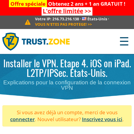
Offre spéciale
Obtenez 2 ans + 1 an GRATUIT !
L'offre limitée
>>
Votre IP:
216.73.216.138
·
États-Unis
·
VOUS N'ETES PAS PROTEGE!
>>
☰
Installer le VPN. Etape 4. iOS on iPad.
L2TP/IPSec. États-Unis.
Explications pour la configuration de la connexion
VPN
Si vous avez déjà un compte, merci de vous
connecter
. Nouvel utilisateur?
Inscrivez vous ici
.