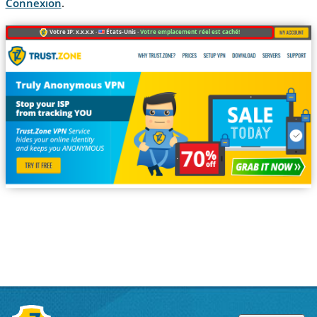
Connexion
.
Votre IP: x.x.x.x ·
États-Unis ·
Votre emplacement réel est caché!