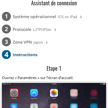
Assistant de connexion
›
1
Système opérationnel
iOS on iPad
›
2
Protocole
L2TP/IPSec
›
3
Zone VPN
Japon
4
Instructions
Etape 1
Ouvrez « Paramètres » sur l’écran d’accueil.