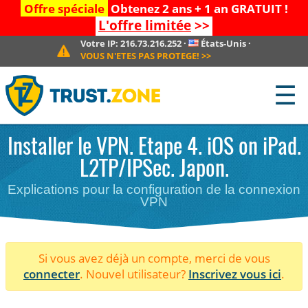
Offre spéciale
Obtenez 2 ans + 1 an GRATUIT !
L'offre limitée
>>
Votre IP:
216.73.216.252
·
États-Unis
·
VOUS N'ETES PAS PROTEGE!
>>
☰
Installer le VPN. Etape 4. iOS on iPad.
L2TP/IPSec. Japon.
Explications pour la configuration de la connexion
VPN
Si vous avez déjà un compte, merci de vous
connecter
. Nouvel utilisateur?
Inscrivez vous ici
.