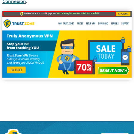
Connexion
.
Votre IP: x.x.x.x ·
Japon ·
Votre emplacement réel est caché!