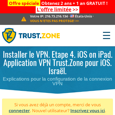
Offre spéciale
Obtenez 2 ans + 1 an GRATUIT !
L'offre limitée
>>
Votre IP:
216.73.216.134
·
États-Unis
·
VOUS N'ETES PAS PROTEGE!
>>
☰
Installer le VPN. Etape 4. iOS on iPad.
Application VPN Trust.Zone pour iOS.
Israël.
Explications pour la configuration de la connexion
VPN
Si vous avez déjà un compte, merci de vous
connecter
. Nouvel utilisateur?
Inscrivez vous ici
.