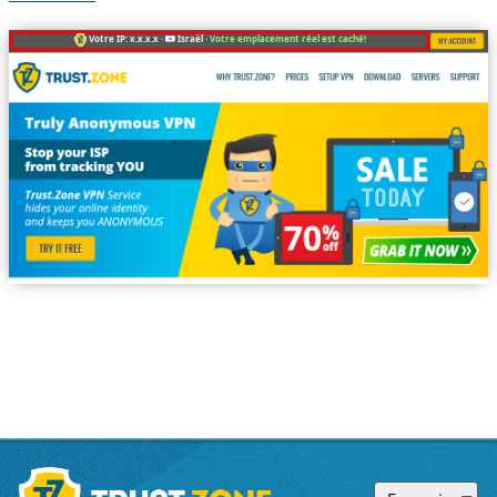
Votre IP: x.x.x.x ·
Israël ·
Votre emplacement réel est caché!