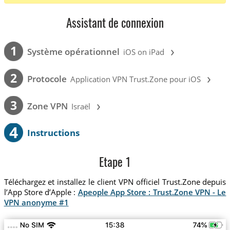
Assistant de connexion
›
1
Système opérationnel
iOS on iPad
›
2
Protocole
Application VPN Trust.Zone pour iOS
›
3
Zone VPN
Israël
4
Instructions
Etape 1
Téléchargez et installez le client VPN officiel Trust.Zone depuis
l’App Store d’Apple :
Apeople App Store : Trust.Zone VPN - Le
VPN anonyme #1