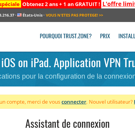
L'offre limi
spéciale
Obtenez 2 ans + 1 an GRATUIT !
3.216.37
·
États-Unis
·
VOUS N'ETES PAS PROTEGE!
>>
POURQUOI TRUST.ZONE?
PRIX
INSTAL
. iOS on iPad. Application VPN Tr
cations pour la configuration de la connexi
à un compte, merci de vous
connecter
. Nouvel utilisateur?
Assistant de connexion