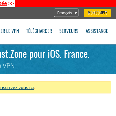
tée
>>
Français
MON COMPTE
LER LE VPN
TÉLÉCHARGER
SERVEURS
ASSISTANCE
ust.Zone pour iOS. France.
on VPN
Inscrivez vous ici
.