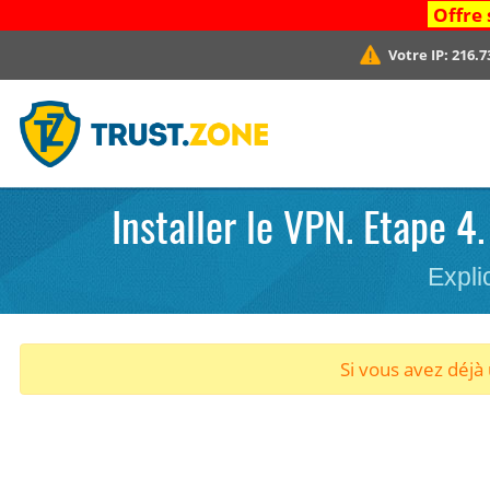
Offre 
Votre IP:
216.7
Installer le VPN. Etape 4
Expli
Si vous avez déj