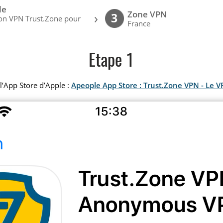
le
Zone VPN
›
3
ion VPN Trust.Zone pour
France
Etape 1
 l’App Store d’Apple :
Apeople App Store : Trust.Zone VPN - Le