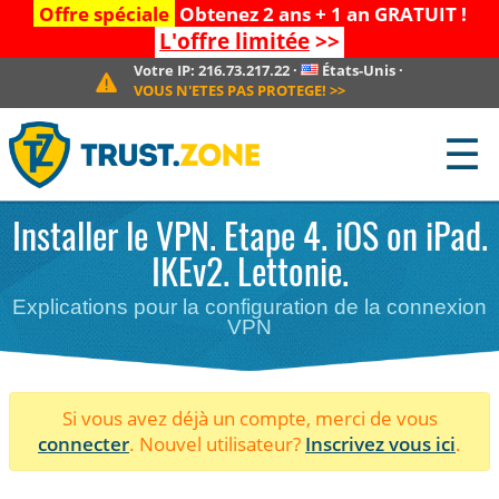
Offre spéciale
Obtenez 2 ans + 1 an GRATUIT !
L'offre limitée
>>
Votre IP:
216.73.217.22
·
États-Unis
·
VOUS N'ETES PAS PROTEGE!
>>
☰
Installer le VPN. Etape 4. iOS on iPad.
IKEv2. Lettonie.
Explications pour la configuration de la connexion
VPN
Si vous avez déjà un compte, merci de vous
connecter
. Nouvel utilisateur?
Inscrivez vous ici
.