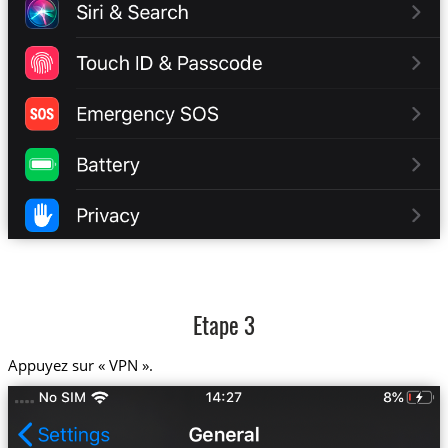
Etape 3
Appuyez sur « VPN ».