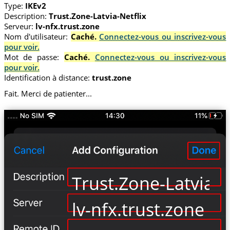
Type:
IKEv2
Description:
Trust.Zone-Latvia-Netflix
Serveur:
lv-nfx.trust.zone
Nom d'utilisateur:
Caché.
Connectez-vous ou inscrivez-vous
pour voir.
Mot de passe:
Caché.
Connectez-vous ou inscrivez-vous
pour voir.
Identification à distance:
trust.zone
Fait. Merci de patienter...
Trust.Zone-Latvia-N
lv-nfx.trust.zone