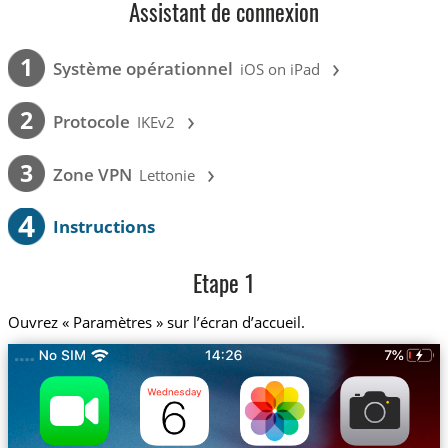
Assistant de connexion
›
1
Système opérationnel
iOS on iPad
›
2
Protocole
IKEv2
›
3
Zone VPN
Lettonie
4
Instructions
Etape 1
Ouvrez « Paramètres » sur l’écran d’accueil.