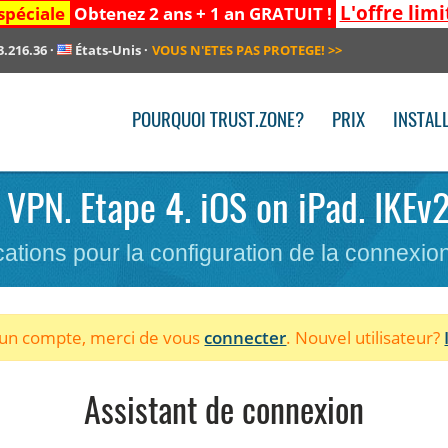
L'offre limi
spéciale
Obtenez 2 ans + 1 an GRATUIT !
3.216.36
·
États-Unis
·
VOUS N'ETES PAS PROTEGE!
>>
POURQUOI TRUST.ZONE?
PRIX
INSTAL
e VPN. Etape 4. iOS on iPad. IKEv2
cations pour la configuration de la connexi
à un compte, merci de vous
connecter
. Nouvel utilisateur?
Assistant de connexion