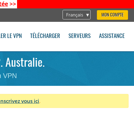
tée
>>
Français
MON COMPTE
LER LE VPN
TÉLÉCHARGER
SERVEURS
ASSISTANCE
. Australie.
on VPN
Inscrivez vous ici
.