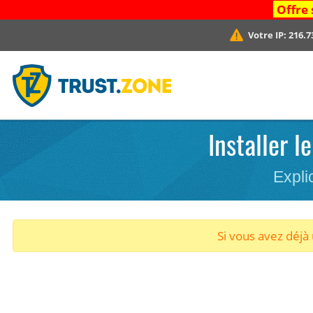
Offre 
Votre IP:
216.7
Installer l
Expli
Si vous avez déj