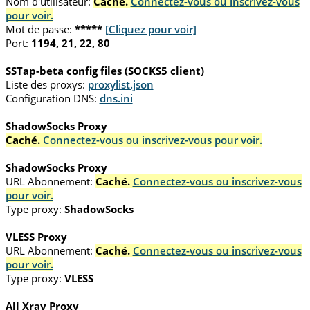
Nom d'utilisateur:
Caché.
Connectez-vous ou inscrivez-vous
pour voir.
Mot de passe:
*****
[Cliquez pour voir]
Port:
1194, 21, 22, 80
SSTap-beta config files (SOCKS5 client)
Liste des proxys:
proxylist.json
Configuration DNS:
dns.ini
ShadowSocks Proxy
Caché.
Connectez-vous ou inscrivez-vous pour voir.
ShadowSocks Proxy
URL Abonnement:
Caché.
Connectez-vous ou inscrivez-vous
pour voir.
Type proxy:
ShadowSocks
VLESS Proxy
URL Abonnement:
Caché.
Connectez-vous ou inscrivez-vous
pour voir.
Type proxy:
VLESS
All Xray Proxy