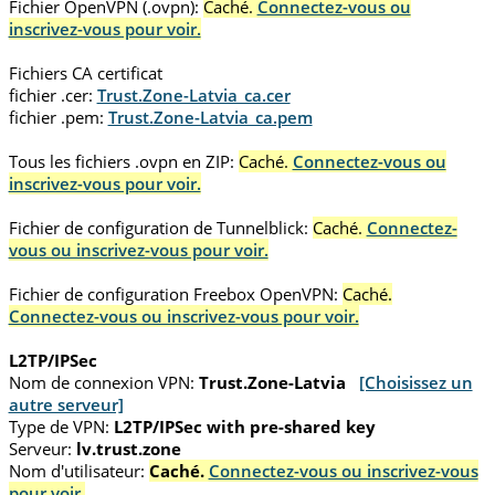
Fichier OpenVPN (.ovpn):
Caché.
Connectez-vous ou
inscrivez-vous pour voir.
Fichiers CA certificat
fichier .cer:
Trust.Zone-Latvia_ca.cer
fichier .pem:
Trust.Zone-Latvia_ca.pem
Tous les fichiers .ovpn en ZIP:
Caché.
Connectez-vous ou
inscrivez-vous pour voir.
Fichier de configuration de Tunnelblick:
Caché.
Connectez-
vous ou inscrivez-vous pour voir.
Fichier de configuration Freebox OpenVPN:
Caché.
Connectez-vous ou inscrivez-vous pour voir.
L2TP/IPSec
Nom de connexion VPN:
Trust.Zone-Latvia
[Choisissez un
autre serveur]
Type de VPN:
L2TP/IPSec with pre-shared key
Serveur:
lv.trust.zone
Nom d'utilisateur:
Caché.
Connectez-vous ou inscrivez-vous
pour voir.