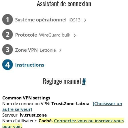
Assistant de connexion
›
1
Système opérationnel
iOS13
›
2
Protocole
WireGuard bulk
›
3
Zone VPN
Lettonie
4
Instructions
Réglage manuel
#
Common VPN settings
Nom de connexion VPN:
Trust.Zone-Latvia
[Choisissez un
autre serveur]
Serveur:
lv.trust.zone
Nom d'utilisateur:
Caché.
Connectez-vous ou inscrivez-vous
pour voir.