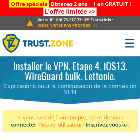
Offre spéciale
Obtenez 2 ans + 1 an GRATUIT !
L'offre limitée
>>
Votre IP:
216.73.217.73
·
États-Unis
·
VOUS N'ETES PAS PROTEGE!
>>
☰
Installer le VPN. Etape 4. iOS13.
WireGuard bulk. Lettonie.
Explications pour la configuration de la connexion
VPN
Si vous avez déjà un compte, merci de vous
connecter
. Nouvel utilisateur?
Inscrivez vous ici
.