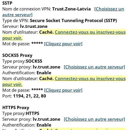
SSTP
Nom de connexion VPN:
Trust.Zone-Latvia
[Choisissez un
autre serveur]
Type de VPN:
Secure Socket Tunneling Protocol (SSTP)
Serveur:
lv.trust.zone
Nom d'utilisateur:
Caché.
Connectez-vous ou inscrivez-vous
pour voir.
Mot de passe:
*****
[Cliquez pour voir]
SOCKS5 Proxy
Type proxy:
SOCKS5
Serveur proxy:
lv.trust.zone
[Choisissez un autre serveur]
Authentification:
Enable
Nom d'utilisateur:
Caché.
Connectez-vous ou inscrivez-vous
pour voir.
Mot de passe:
*****
[Cliquez pour voir]
Port:
1194, 21, 22, 80
HTTPS Proxy
Type proxy:
HTTPS
Serveur proxy:
lv.trust.zone
[Choisissez un autre serveur]
Authentification:
Enable