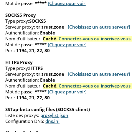
Mot de passe:
*****
[Cliquez pour voir]
SOCKS5 Proxy
Type proxy:
SOCKS5
Serveur proxy:
tr.trust.zone
[Choisissez un autre serveur]
Authentification:
Enable
Nom d'utilisateur:
Caché.
Connectez-vous ou inscrivez-vous 
Mot de passe:
*****
[Cliquez pour voir]
Port:
1194, 21, 22, 80
HTTPS Proxy
Type proxy:
HTTPS
Serveur proxy:
tr.trust.zone
[Choisissez un autre serveur]
Authentification:
Enable
Nom d'utilisateur:
Caché.
Connectez-vous ou inscrivez-vous 
Mot de passe:
*****
[Cliquez pour voir]
Port:
1194, 21, 22, 80
SSTap-beta config files (SOCKS5 client)
Liste des proxys:
proxylist.json
Configuration DNS:
dns.ini