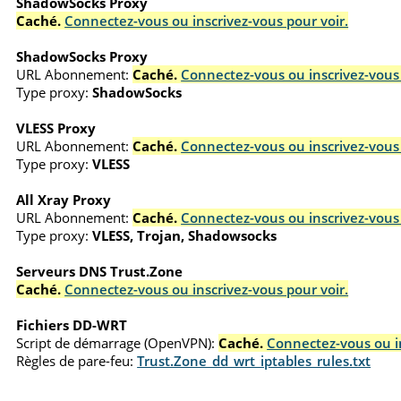
ShadowSocks Proxy
Caché.
Connectez-vous ou inscrivez-vous pour voir.
ShadowSocks Proxy
URL Abonnement:
Caché.
Connectez-vous ou inscrivez-vous 
Type proxy:
ShadowSocks
VLESS Proxy
URL Abonnement:
Caché.
Connectez-vous ou inscrivez-vous 
Type proxy:
VLESS
All Xray Proxy
URL Abonnement:
Caché.
Connectez-vous ou inscrivez-vous 
Type proxy:
VLESS, Trojan, Shadowsocks
Serveurs DNS Trust.Zone
Caché.
Connectez-vous ou inscrivez-vous pour voir.
Fichiers DD-WRT
Script de démarrage (OpenVPN):
Caché.
Connectez-vous ou in
Règles de pare-feu:
Trust.Zone_dd_wrt_iptables_rules.txt