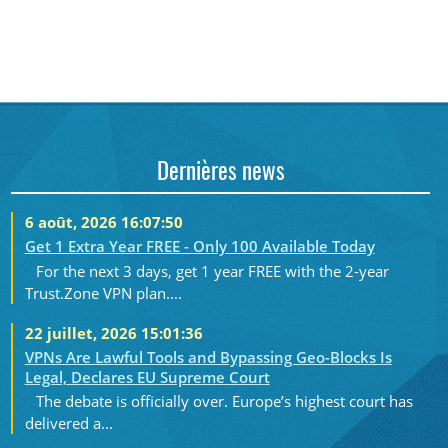
Dernières news
6 août, 2026 16:07:50
Get 1 Extra Year FREE - Only 100 Available Today
For the next 3 days, get 1 year FREE with the 2-year
Trust.Zone VPN plan....
22 juillet, 2026 15:01:36
VPNs Are Lawful Tools and Bypassing Geo-Blocks Is
Legal, Declares EU Supreme Court
The debate is officially over. Europe’s highest court has
delivered a...