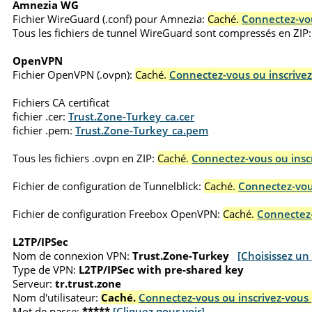
Amnezia WG
Fichier WireGuard (.conf) pour Amnezia:
Caché.
Connectez-vou
Tous les fichiers de tunnel WireGuard sont compressés en ZIP:
OpenVPN
Fichier OpenVPN (.ovpn):
Caché.
Connectez-vous ou inscrivez
Fichiers CA certificat
fichier .cer:
Trust.Zone-Turkey_ca.cer
fichier .pem:
Trust.Zone-Turkey_ca.pem
Tous les fichiers .ovpn en ZIP:
Caché.
Connectez-vous ou inscr
Fichier de configuration de Tunnelblick:
Caché.
Connectez-vous
Fichier de configuration Freebox OpenVPN:
Caché.
Connectez-
L2TP/IPSec
Nom de connexion VPN:
Trust.Zone-Turkey
[Choisissez un
Type de VPN:
L2TP/IPSec with pre-shared key
Serveur:
tr.trust.zone
Nom d'utilisateur:
Caché.
Connectez-vous ou inscrivez-vous 
Mot de passe:
*****
[Cliquez pour voir]