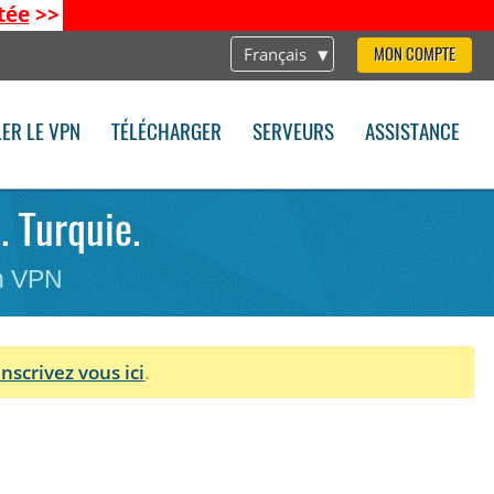
tée
>>
Français
MON COMPTE
LER LE VPN
TÉLÉCHARGER
SERVEURS
ASSISTANCE
. Turquie.
on VPN
Inscrivez vous ici
.