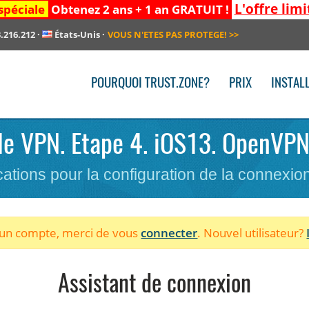
L'offre limi
spéciale
Obtenez 2 ans + 1 an GRATUIT !
.216.212
·
États-Unis
·
VOUS N'ETES PAS PROTEGE!
>>
POURQUOI TRUST.ZONE?
PRIX
INSTAL
 le VPN. Etape 4. iOS13. OpenVPN
cations pour la configuration de la connexi
à un compte, merci de vous
connecter
. Nouvel utilisateur?
Assistant de connexion