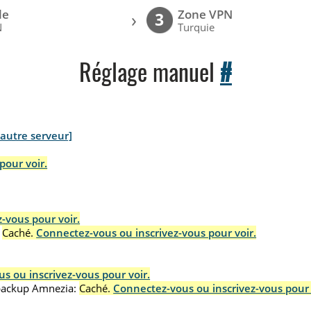
le
Zone VPN
›
3
N
Turquie
Réglage manuel
#
 autre serveur]
pour voir.
-vous pour voir.
Caché.
Connectez-vous ou inscrivez-vous pour voir.
s ou inscrivez-vous pour voir.
.backup Amnezia:
Caché.
Connectez-vous ou inscrivez-vous pour 