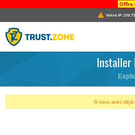
Offre 
Votre IP:
216.73
Installer
Expli
Si vous avez déj