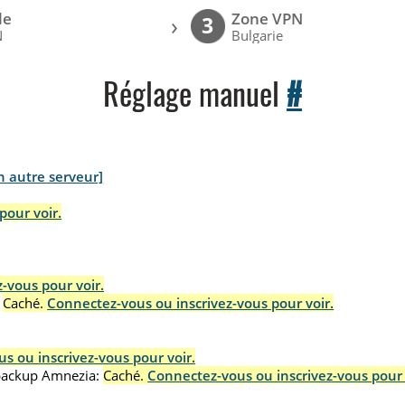
le
Zone VPN
›
3
N
Bulgarie
Réglage manuel
#
n autre serveur]
pour voir.
-vous pour voir.
Caché.
Connectez-vous ou inscrivez-vous pour voir.
s ou inscrivez-vous pour voir.
.backup Amnezia:
Caché.
Connectez-vous ou inscrivez-vous pour 