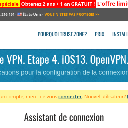
L'offre limi
spéciale
Obtenez 2 ans + 1 an GRATUIT !
.216.151
·
États-Unis
·
VOUS N'ETES PAS PROTEGE!
>>
POURQUOI TRUST.ZONE?
PRIX
INSTAL
 le VPN. Etape 4. iOS13. OpenVPN.
cations pour la configuration de la connexi
à un compte, merci de vous
connecter
. Nouvel utilisateur?
Assistant de connexion