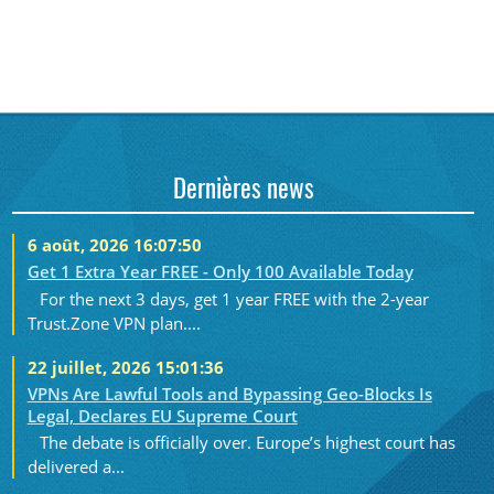
Dernières news
6 août, 2026 16:07:50
Get 1 Extra Year FREE - Only 100 Available Today
For the next 3 days, get 1 year FREE with the 2-year
Trust.Zone VPN plan....
22 juillet, 2026 15:01:36
VPNs Are Lawful Tools and Bypassing Geo-Blocks Is
Legal, Declares EU Supreme Court
The debate is officially over. Europe’s highest court has
delivered a...