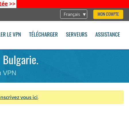
tée
>>
Français
MON COMPTE
LER LE VPN
TÉLÉCHARGER
SERVEURS
ASSISTANCE
 Bulgarie.
on VPN
Inscrivez vous ici
.