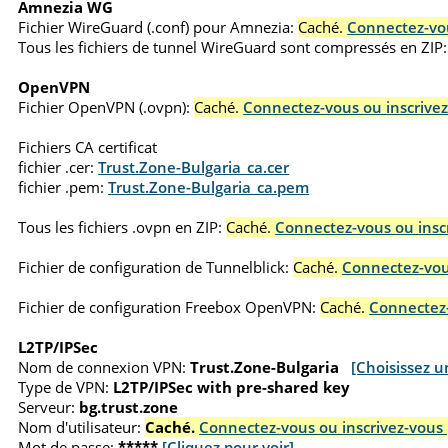
Amnezia WG
Fichier WireGuard (.conf) pour Amnezia:
Caché.
Connectez-vou
Tous les fichiers de tunnel WireGuard sont compressés en ZIP:
OpenVPN
Fichier OpenVPN (.ovpn):
Caché.
Connectez-vous ou inscrivez
Fichiers CA certificat
fichier .cer:
Trust.Zone-Bulgaria_ca.cer
fichier .pem:
Trust.Zone-Bulgaria_ca.pem
Tous les fichiers .ovpn en ZIP:
Caché.
Connectez-vous ou inscr
Fichier de configuration de Tunnelblick:
Caché.
Connectez-vous
Fichier de configuration Freebox OpenVPN:
Caché.
Connectez-
L2TP/IPSec
Nom de connexion VPN:
Trust.Zone-Bulgaria
[Choisissez u
Type de VPN:
L2TP/IPSec with pre-shared key
Serveur:
bg.trust.zone
Nom d'utilisateur:
Caché.
Connectez-vous ou inscrivez-vous 
Mot de passe:
*****
[Cliquez pour voir]