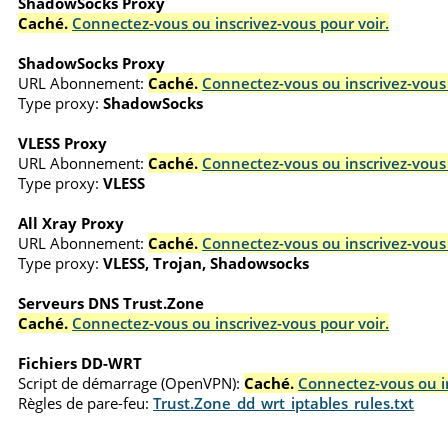
ShadowSocks Proxy
Caché.
Connectez-vous ou inscrivez-vous pour voir.
ShadowSocks Proxy
URL Abonnement:
Caché.
Connectez-vous ou inscrivez-vous 
Type proxy:
ShadowSocks
VLESS Proxy
URL Abonnement:
Caché.
Connectez-vous ou inscrivez-vous 
Type proxy:
VLESS
All Xray Proxy
URL Abonnement:
Caché.
Connectez-vous ou inscrivez-vous 
Type proxy:
VLESS, Trojan, Shadowsocks
Serveurs DNS Trust.Zone
Caché.
Connectez-vous ou inscrivez-vous pour voir.
Fichiers DD-WRT
Script de démarrage (OpenVPN):
Caché.
Connectez-vous ou in
Règles de pare-feu:
Trust.Zone_dd_wrt_iptables_rules.txt