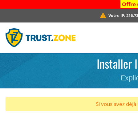
Offre 
Votre IP:
216.73
Installer
Expli
Si vous avez déj