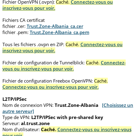
Fichier OpenVPN (.ovpn):
Caché.
Connectez-vous ou
inscrivez-vous pour voir.
Fichiers CA certificat
fichier .cer:
Trust.Zone-Albania_ca.cer
fichier .pem:
Trust.Zone-Albania_ca.pem
Tous les fichiers .ovpn en ZIP:
Caché.
Connectez-vous ou
inscrivez-vous pour voir.
Fichier de configuration de Tunnelblick:
Caché.
Connectez-
vous ou inscrivez-vous pour voir.
Fichier de configuration Freebox OpenVPN:
Caché.
Connectez-vous ou inscrivez-vous pour voir.
L2TP/IPSec
Nom de connexion VPN:
Trust.Zone-Albania
[Choisissez un
autre serveur]
Type de VPN:
L2TP/IPSec with pre-shared key
Serveur:
al.trust.zone
Nom d'utilisateur:
Caché.
Connectez-vous ou inscrivez-vous
pour voir.