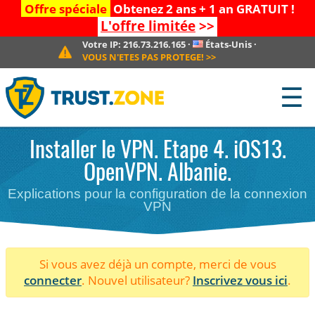
Offre spéciale
Obtenez 2 ans + 1 an GRATUIT !
L'offre limitée
>>
Votre IP:
216.73.216.165
·
États-Unis
·
VOUS N'ETES PAS PROTEGE!
>>
☰
Installer le VPN. Etape 4. iOS13.
OpenVPN. Albanie.
Explications pour la configuration de la connexion
VPN
Si vous avez déjà un compte, merci de vous
connecter
. Nouvel utilisateur?
Inscrivez vous ici
.