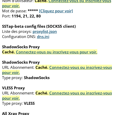
Nom d'utilisateur:
Caché.
Connectez-vous ou inscrivez-vous
pour voir.
Mot de passe:
*****
[Cliquez pour voir]
Port:
1194, 21, 22, 80
SSTap-beta config files (SOCKS5 client)
Liste des proxys:
proxylist.json
Configuration DNS:
dns.ini
ShadowSocks Proxy
Caché.
Connectez-vous ou inscrivez-vous pour voir.
ShadowSocks Proxy
URL Abonnement:
Caché.
Connectez-vous ou inscrivez-vous
pour voir.
Type proxy:
ShadowSocks
VLESS Proxy
URL Abonnement:
Caché.
Connectez-vous ou inscrivez-vous
pour voir.
Type proxy:
VLESS
All Xray Proxy