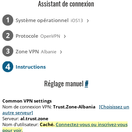
Assistant de connexion
›
1
Système opérationnel
iOS13
›
2
Protocole
OpenVPN
›
3
Zone VPN
Albanie
4
Instructions
Réglage manuel
#
Common VPN settings
Nom de connexion VPN:
Trust.Zone-Albania
[Choisissez un
autre serveur]
Serveur:
al.trust.zone
Nom d'utilisateur:
Caché.
Connectez-vous ou inscrivez-vous
pour voir.