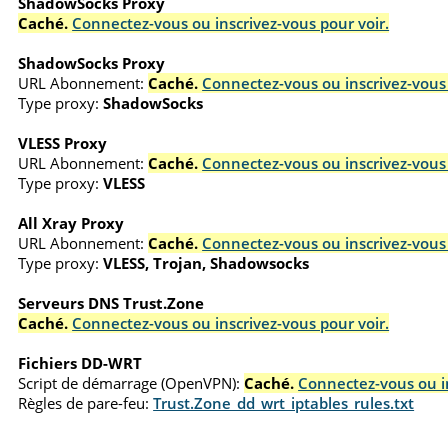
ShadowSocks Proxy
Caché.
Connectez-vous ou inscrivez-vous pour voir.
ShadowSocks Proxy
URL Abonnement:
Caché.
Connectez-vous ou inscrivez-vous 
Type proxy:
ShadowSocks
VLESS Proxy
URL Abonnement:
Caché.
Connectez-vous ou inscrivez-vous 
Type proxy:
VLESS
All Xray Proxy
URL Abonnement:
Caché.
Connectez-vous ou inscrivez-vous 
Type proxy:
VLESS, Trojan, Shadowsocks
Serveurs DNS Trust.Zone
Caché.
Connectez-vous ou inscrivez-vous pour voir.
Fichiers DD-WRT
Script de démarrage (OpenVPN):
Caché.
Connectez-vous ou in
Règles de pare-feu:
Trust.Zone_dd_wrt_iptables_rules.txt