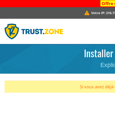
Offre 
Votre IP:
216.7
Installer
Expli
Si vous avez déj