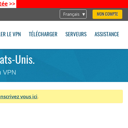
tée
>>
Français
MON COMPTE
LER LE VPN
TÉLÉCHARGER
SERVEURS
ASSISTANCE
tats-Unis.
on VPN
Inscrivez vous ici
.