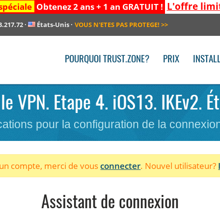
L'offre limi
spéciale
Obtenez 2 ans + 1 an GRATUIT !
3.217.72
·
États-Unis
·
VOUS N'ETES PAS PROTEGE!
>>
POURQUOI TRUST.ZONE?
PRIX
INSTAL
 le VPN. Etape 4. iOS13. IKEv2. É
cations pour la configuration de la connexi
à un compte, merci de vous
connecter
. Nouvel utilisateur?
Assistant de connexion