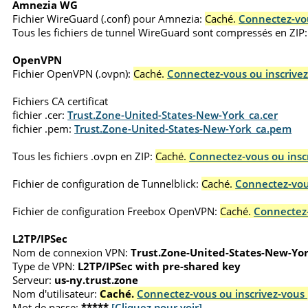
Amnezia WG
Fichier WireGuard (.conf) pour Amnezia:
Caché.
Connectez-vou
Tous les fichiers de tunnel WireGuard sont compressés en ZIP:
OpenVPN
Fichier OpenVPN (.ovpn):
Caché.
Connectez-vous ou inscrivez
Fichiers CA certificat
fichier .cer:
Trust.Zone-United-States-New-York_ca.cer
fichier .pem:
Trust.Zone-United-States-New-York_ca.pem
Tous les fichiers .ovpn en ZIP:
Caché.
Connectez-vous ou inscr
Fichier de configuration de Tunnelblick:
Caché.
Connectez-vous
Fichier de configuration Freebox OpenVPN:
Caché.
Connectez-
L2TP/IPSec
Nom de connexion VPN:
Trust.Zone-United-States-New-Yo
Type de VPN:
L2TP/IPSec with pre-shared key
Serveur:
us-ny.trust.zone
Nom d'utilisateur:
Caché.
Connectez-vous ou inscrivez-vous 
Mot de passe:
*****
[Cliquez pour voir]