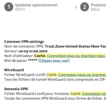
Système opérationnel
Protoco
›
1
2
iOS13
IKEv2
Common VPN settings
Nom de connexion VPN:
Trust.Zone-United-States-New-Yo
Serveur:
us-ny.trust.zone
Nom d'utilisateur:
Caché.
Connectez-vous ou inscrivez-vous 
Mot de passe:
*****
[Cliquez pour voir]
WireGuard
Fichier WireGuard (.conf):
Caché.
Connectez-vous ou inscrivez
Tous les fichiers de tunnel WireGuard sont compressés en ZIP:
Amnezia VPN
Fichier WireGuard (.conf) pour Amnezia:
Caché.
Connectez-vou
Toutes les connexions VPN WireGuard sous forme de fichier 