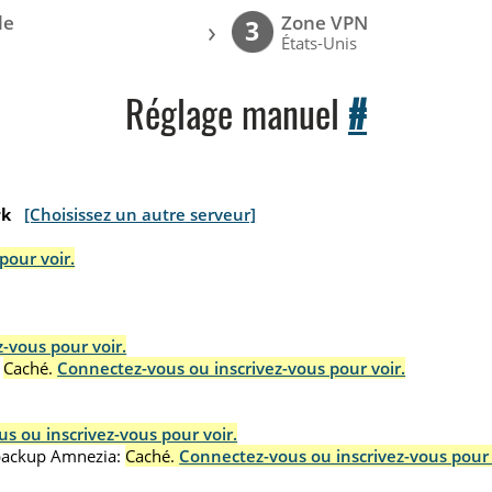
le
Zone VPN
›
3
États-Unis
Réglage manuel
#
rk
[Choisissez un autre serveur]
pour voir.
-vous pour voir.
Caché.
Connectez-vous ou inscrivez-vous pour voir.
s ou inscrivez-vous pour voir.
.backup Amnezia:
Caché.
Connectez-vous ou inscrivez-vous pour 