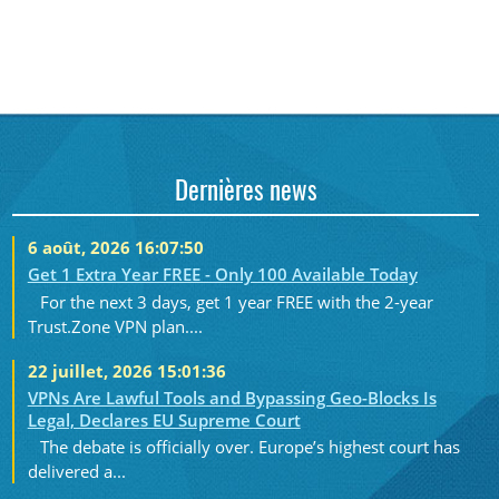
Dernières news
6 août, 2026 16:07:50
Get 1 Extra Year FREE - Only 100 Available Today
For the next 3 days, get 1 year FREE with the 2-year
Trust.Zone VPN plan....
22 juillet, 2026 15:01:36
VPNs Are Lawful Tools and Bypassing Geo-Blocks Is
Legal, Declares EU Supreme Court
The debate is officially over. Europe’s highest court has
delivered a...