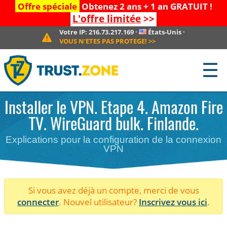
Offre spéciale
Obtenez 2 ans + 1 an GRATUIT !
L'offre limitée
>>
Votre IP:
216.73.217.169
·
États-Unis
·
VOUS N'ETES PAS PROTEGE!
>>
☰
Installer le VPN. Etape 4. Amazon Fire
TV. WireGuard bulk. Finlande.
Explications pour la configuration de la connexion
VPN
Si vous avez déjà un compte, merci de vous
connecter
. Nouvel utilisateur?
Inscrivez vous ici
.