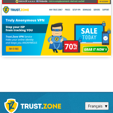
Votre IP: x.x.x.x ·
Finlande ·
Votre emplacement réel est caché!
Français