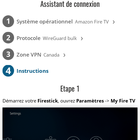
Assistant de connexion
›
1
Système opérationnel
Amazon Fire TV
›
2
Protocole
WireGuard bulk
›
3
Zone VPN
Canada
4
Instructions
Etape 1
Démarrez votre
Firestick
, ouvrez
Paramètres
->
My Fire TV