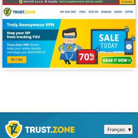
Votre IP: x.x.x.x ·
Canada ·
Votre emplacement réel est caché!
Français