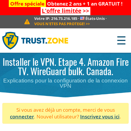
Offre spéciale
Obtenez 2 ans + 1 an GRATUIT !
L'offre limitée
>>
Votre IP:
216.73.216.185
·
États-Unis
·
VOUS N'ETES PAS PROTEGE!
>>
☰
Installer le VPN. Etape 4. Amazon Fire
TV. WireGuard bulk. Canada.
Explications pour la configuration de la connexion
VPN
Si vous avez déjà un compte, merci de vous
connecter
. Nouvel utilisateur?
Inscrivez vous ici
.