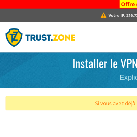
Offre 
Votre IP:
216.7
Installer le VP
Expli
Si vous avez déj