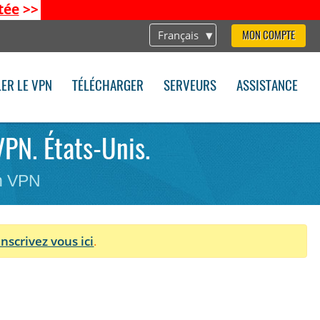
tée
>>
Français
MON COMPTE
LER LE VPN
TÉLÉCHARGER
SERVEURS
ASSISTANCE
VPN. États-Unis.
on VPN
Inscrivez vous ici
.