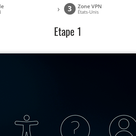
le
Zone VPN
›
3
N
États-Unis
Etape 1