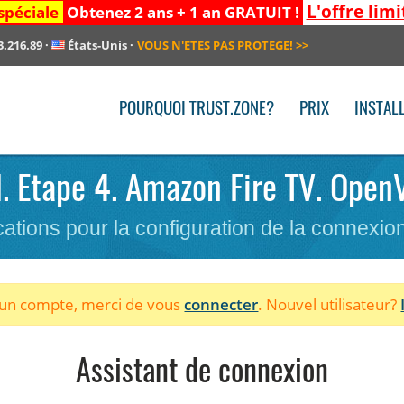
L'offre limi
spéciale
Obtenez 2 ans + 1 an GRATUIT !
3.216.89
·
États-Unis
·
VOUS N'ETES PAS PROTEGE!
>>
POURQUOI TRUST.ZONE?
PRIX
INSTAL
N. Etape 4. Amazon Fire TV. Open
cations pour la configuration de la connexi
à un compte, merci de vous
connecter
. Nouvel utilisateur?
Assistant de connexion