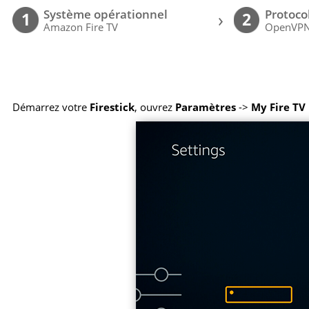
Système opérationnel
Protoco
›
1
2
Amazon Fire TV
OpenVP
Démarrez votre
Firestick
, ouvrez
Paramètres
->
My Fire TV