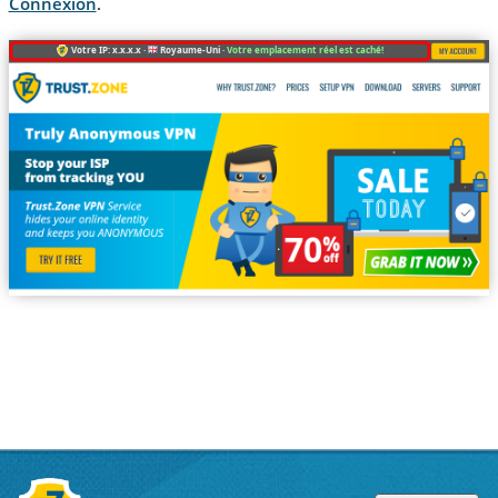
Connexion
.
Votre IP: x.x.x.x ·
Royaume-Uni ·
Votre emplacement réel est caché!