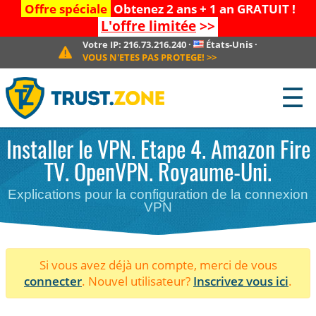
Offre spéciale
Obtenez 2 ans + 1 an GRATUIT !
L'offre limitée
>>
Votre IP:
216.73.216.240
·
États-Unis
·
VOUS N'ETES PAS PROTEGE!
>>
☰
Installer le VPN. Etape 4. Amazon Fire
TV. OpenVPN. Royaume-Uni.
Explications pour la configuration de la connexion
VPN
Si vous avez déjà un compte, merci de vous
connecter
. Nouvel utilisateur?
Inscrivez vous ici
.