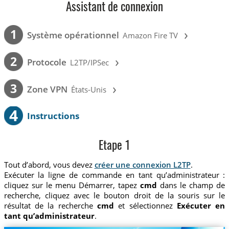
Assistant de connexion
›
1
Système opérationnel
Amazon Fire TV
›
2
Protocole
L2TP/IPSec
›
3
Zone VPN
États-Unis
4
Instructions
Etape 1
Tout d’abord, vous devez
créer une connexion L2TP
.
Exécuter la ligne de commande en tant qu’administrateur :
cliquez sur le menu Démarrer, tapez
cmd
dans le champ de
recherche, cliquez avec le bouton droit de la souris sur le
résultat de la recherche
cmd
et sélectionnez
Exécuter en
tant qu’administrateur
.