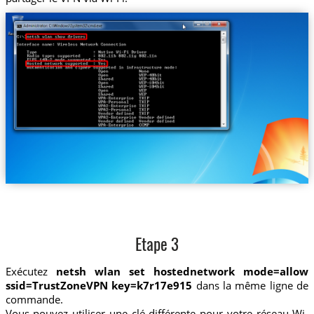
Etape 3
Exécutez
netsh wlan set hostednetwork mode=allow
ssid=TrustZoneVPN key=k7r17e915
dans la même ligne de
commande.
Vous pouvez utiliser une clé différente pour votre réseau Wi-