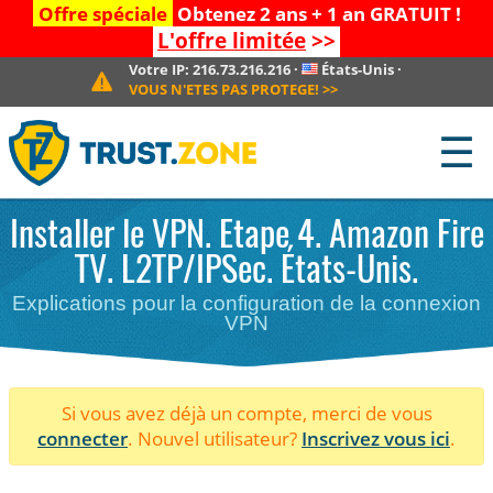
Offre spéciale
Obtenez 2 ans + 1 an GRATUIT !
L'offre limitée
>>
Votre IP:
216.73.216.216
·
États-Unis
·
VOUS N'ETES PAS PROTEGE!
>>
☰
Installer le VPN. Etape 4. Amazon Fire
TV. L2TP/IPSec. États-Unis.
Explications pour la configuration de la connexion
VPN
Si vous avez déjà un compte, merci de vous
connecter
. Nouvel utilisateur?
Inscrivez vous ici
.