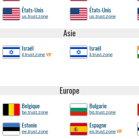
États-Unis
États-Unis
us.trust.zone
us.trust.zone
Asie
Israël
Israël
il.trust.zone
il.trust.zone
VIP
Europe
Belgique
Bulgarie
be.trust.zone
bg.trust.zone
Estonie
Espagne
ee.trust.zone
es.trust.zone
VIP