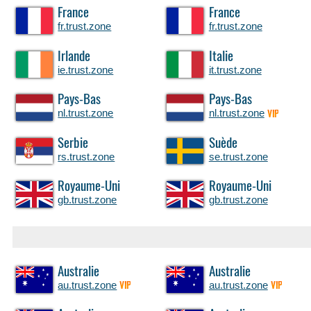
France
France
fr.trust.zone
fr.trust.zone
Irlande
Italie
ie.trust.zone
it.trust.zone
Pays-Bas
Pays-Bas
nl.trust.zone
nl.trust.zone
VIP
Serbie
Suède
rs.trust.zone
se.trust.zone
Royaume-Uni
Royaume-Uni
gb.trust.zone
gb.trust.zone
Australie
Australie
au.trust.zone
au.trust.zone
VIP
VIP