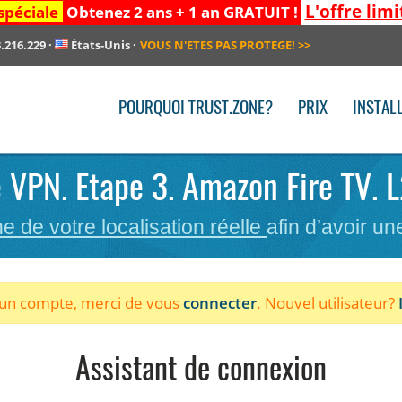
L'offre limi
spéciale
Obtenez 2 ans + 1 an GRATUIT !
.216.229
·
États-Unis
·
VOUS N'ETES PAS PROTEGE!
>>
POURQUOI TRUST.ZONE?
PRIX
INSTAL
le VPN. Etape 3. Amazon Fire TV. 
he de votre localisation réelle
afin d’avoir u
à un compte, merci de vous
connecter
. Nouvel utilisateur?
Assistant de connexion