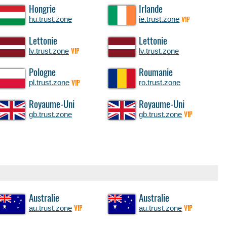
Hongrie
Irlande
hu.trust.zone
ie.trust.zone
VIP
Lettonie
Lettonie
lv.trust.zone
lv.trust.zone
VIP
Pologne
Roumanie
pl.trust.zone
ro.trust.zone
VIP
Royaume-Uni
Royaume-Uni
gb.trust.zone
gb.trust.zone
VIP
Australie
Australie
au.trust.zone
au.trust.zone
VIP
VIP