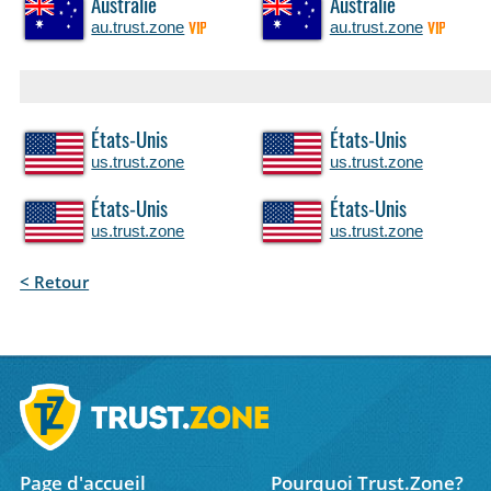
Australie
Australie
au.trust.zone
au.trust.zone
VIP
VIP
États-Unis
États-Unis
us.trust.zone
us.trust.zone
États-Unis
États-Unis
us.trust.zone
us.trust.zone
< Retour
Page d'accueil
Pourquoi Trust.Zone?