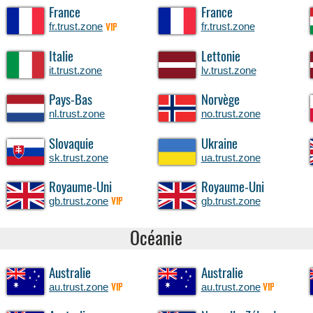
France
France
fr.trust.zone
fr.trust.zone
VIP
Italie
Lettonie
it.trust.zone
lv.trust.zone
Pays-Bas
Norvège
nl.trust.zone
no.trust.zone
Slovaquie
Ukraine
sk.trust.zone
ua.trust.zone
Royaume-Uni
Royaume-Uni
gb.trust.zone
gb.trust.zone
VIP
Océanie
Australie
Australie
au.trust.zone
au.trust.zone
VIP
VIP