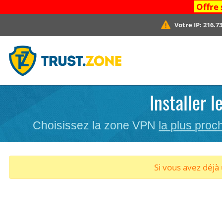
Offre 
Votre IP:
216.73
Installer 
Choisissez la zone VPN
la plus proc
Si vous avez déj