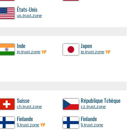
États-Unis
us.trust.zone
Inde
Japon
in.trust.zone
jp.trust.zone
VIP
VIP
Suisse
République Tchèque
ch.trust.zone
cz.trust.zone
Finlande
Finlande
fi.trust.zone
fi.trust.zone
VIP