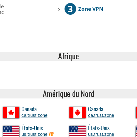
3
le
›
Zone VPN
ec
Afrique
Amérique du Nord
Canada
Canada
ca.trust.zone
ca.trust.zone
États-Unis
États-Unis
us.trust.zone
us.trust.zone
VIP