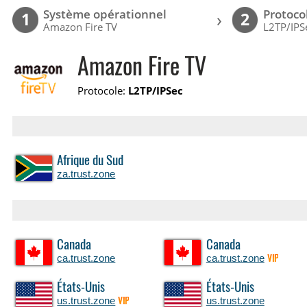
Système opérationnel
Protoco
›
1
2
Amazon Fire TV
L2TP/IPS
Amazon Fire TV
Protocole:
L2TP/IPSec
Afrique du Sud
za.trust.zone
Canada
Canada
ca.trust.zone
ca.trust.zone
VIP
États-Unis
États-Unis
us.trust.zone
us.trust.zone
VIP