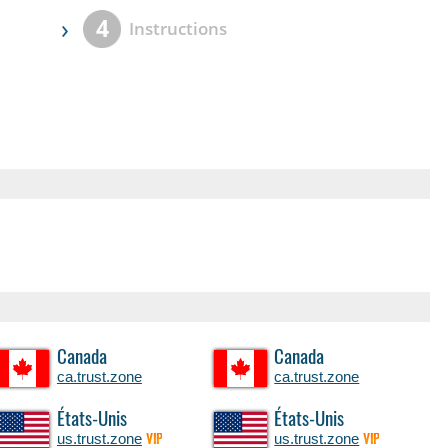
›
4
Instructions
Canada
Canada
ca.trust.zone
ca.trust.zone
États-Unis
États-Unis
us.trust.zone
us.trust.zone
VIP
VIP