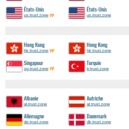
États-Unis
États-Unis
us.trust.zone
us.trust.zone
VIP
Hong Kong
Hong Kong
hk.trust.zone
hk.trust.zone
VIP
Singapour
Turquie
sg.trust.zone
tr.trust.zone
VIP
Albanie
Autriche
al.trust.zone
at.trust.zone
Allemagne
Danemark
de.trust.zone
dk.trust.zone