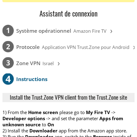
Assistant de connexion
›
1
Système opérationnel
Amazon Fire TV
›
2
Protocole
Application VPN Trust.Zone pour Android
›
3
Zone VPN
Israël
4
Instructions
Install the Trust.Zone VPN client from the Trust.Zone site
1) From the
Home screen
please go to
My Fire TV
->
Developer options
-> and set the parameter
Apps from
unknown source
to
On
2) Install the
Downloader
app from the Amazon app store.
3) Run the
Downloader
app, switch to the
Browser
inside of