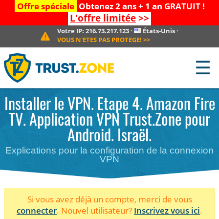
Offre spéciale
Obtenez 2 ans + 1 an GRATUIT !
L'offre limitée
>>
Votre IP:
216.73.217.123
·
États-Unis
·
VOUS N'ETES PAS PROTEGE!
>>
☰
Installer le VPN. Etape 4. Amazon Fire
TV. Application VPN Trust.Zone pour
Android. Israël.
Explications pour la configuration de la connexion
VPN
Si vous avez déjà un compte, merci de vous
connecter
. Nouvel utilisateur?
Inscrivez vous ici
.