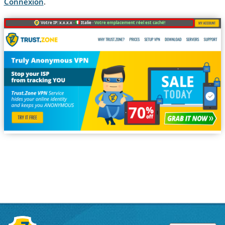
Connexion
.
Votre IP: x.x.x.x ·
Italie ·
Votre emplacement réel est caché!