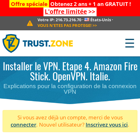
Offre spéciale
Obtenez 2 ans + 1 an GRATUIT !
L'offre limitée
>>
Votre IP:
216.73.216.70
·
États-Unis
·
VOUS N'ETES PAS PROTEGE!
>>
☰
Installer le VPN. Etape 4. Amazon Fire
Stick. OpenVPN. Italie.
Explications pour la configuration de la connexion
VPN
Si vous avez déjà un compte, merci de vous
connecter
. Nouvel utilisateur?
Inscrivez vous ici
.