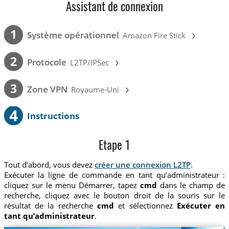
Assistant de connexion
›
1
Système opérationnel
Amazon Fire Stick
›
2
Protocole
L2TP/IPSec
›
3
Zone VPN
Royaume-Uni
4
Instructions
Etape 1
Tout d’abord, vous devez
créer une connexion L2TP
.
Exécuter la ligne de commande en tant qu’administrateur :
cliquez sur le menu Démarrer, tapez
cmd
dans le champ de
recherche, cliquez avec le bouton droit de la souris sur le
résultat de la recherche
cmd
et sélectionnez
Exécuter en
tant qu’administrateur
.