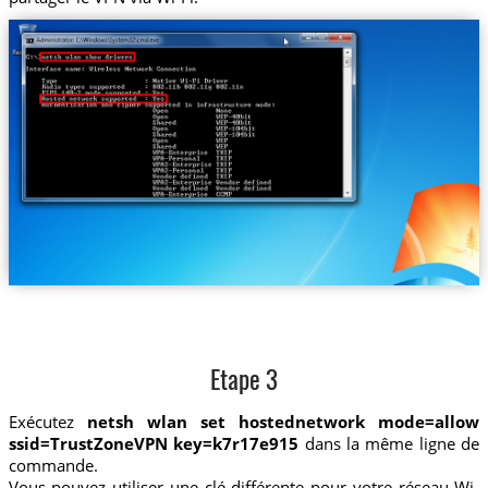
Etape 3
Exécutez
netsh wlan set hostednetwork mode=allow
ssid=TrustZoneVPN key=k7r17e915
dans la même ligne de
commande.
Vous pouvez utiliser une clé différente pour votre réseau Wi-