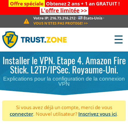
Offre spéciale
Obtenez 2 ans + 1 an GRATUIT !
L'offre limitée
>>
Votre IP:
216.73.216.212
·
États-Unis
·
VOUS N'ETES PAS PROTEGE!
>>
☰
Installer le VPN. Etape 4. Amazon Fire
Stick. L2TP/IPSec. Royaume-Uni.
Explications pour la configuration de la connexion
VPN
Si vous avez déjà un compte, merci de vous
connecter
. Nouvel utilisateur?
Inscrivez vous ici
.