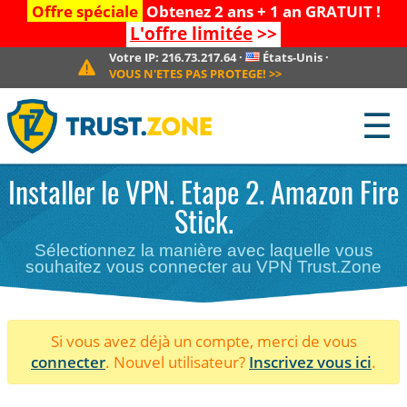
Offre spéciale
Obtenez 2 ans + 1 an GRATUIT !
L'offre limitée
>>
Votre IP:
216.73.217.64
·
États-Unis
·
VOUS N'ETES PAS PROTEGE!
>>
☰
Installer le VPN. Etape 2. Amazon Fire
Stick.
Sélectionnez la manière avec laquelle vous
souhaitez vous connecter au VPN Trust.Zone
Si vous avez déjà un compte, merci de vous
connecter
. Nouvel utilisateur?
Inscrivez vous ici
.