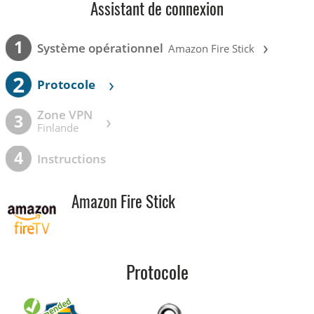
Assistant de connexion
›
1
Système opérationnel
Amazon Fire Stick
2
›
Protocole
Zone VPN
›
3
Finlande
4
Instructions
Amazon Fire Stick
Protocole