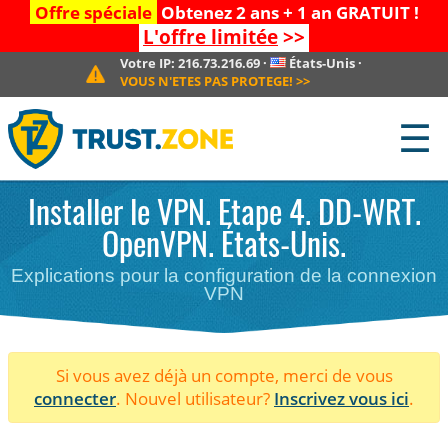
Offre spéciale
Obtenez 2 ans + 1 an GRATUIT !
L'offre limitée
>>
Votre IP:
216.73.216.69
·
États-Unis
·
VOUS N'ETES PAS PROTEGE!
>>
☰
Installer le VPN. Etape 4. DD-WRT.
OpenVPN. États-Unis.
Explications pour la configuration de la connexion
VPN
Si vous avez déjà un compte, merci de vous
connecter
. Nouvel utilisateur?
Inscrivez vous ici
.