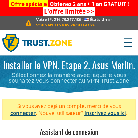
Offre spéciale
Obtenez 2 ans + 1 an GRATUIT !
L'offre limitée
>>
Votre IP:
216.73.217.106
·
États-Unis
·
VOUS N'ETES PAS PROTEGE!
>>
☰
Installer le VPN. Etape 2. Asus Merlin.
Sélectionnez la manière avec laquelle vous
souhaitez vous connecter au VPN Trust.Zone
Si vous avez déjà un compte, merci de vous
connecter
. Nouvel utilisateur?
Inscrivez vous ici
.
Assistant de connexion