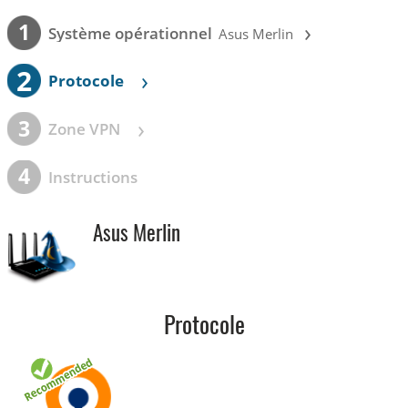
›
1
Système opérationnel
Asus Merlin
2
›
Protocole
›
3
Zone VPN
4
Instructions
Asus Merlin
Protocole