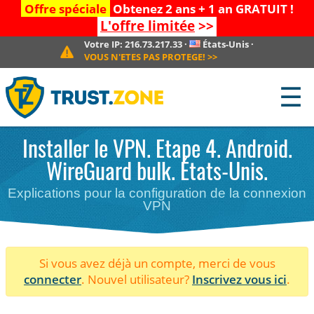
Offre spéciale
Obtenez 2 ans + 1 an GRATUIT !
L'offre limitée
>>
Votre IP:
216.73.217.33
·
États-Unis
·
VOUS N'ETES PAS PROTEGE!
>>
☰
Installer le VPN. Etape 4. Android.
WireGuard bulk. États-Unis.
Explications pour la configuration de la connexion
VPN
Si vous avez déjà un compte, merci de vous
connecter
. Nouvel utilisateur?
Inscrivez vous ici
.