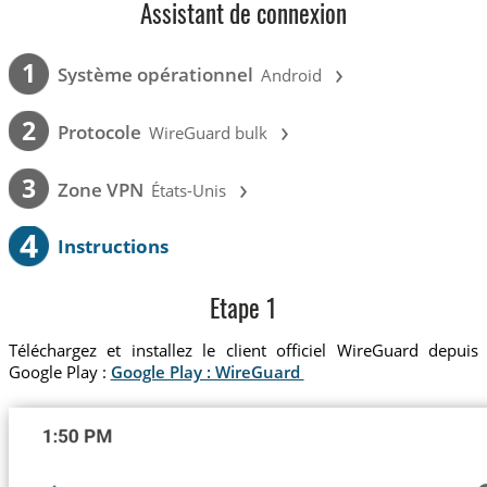
Assistant de connexion
›
1
Système opérationnel
Android
›
2
Protocole
WireGuard bulk
›
3
Zone VPN
États-Unis
4
Instructions
Etape 1
Téléchargez et installez le client officiel WireGuard depuis
Google Play :
Google Play : WireGuard